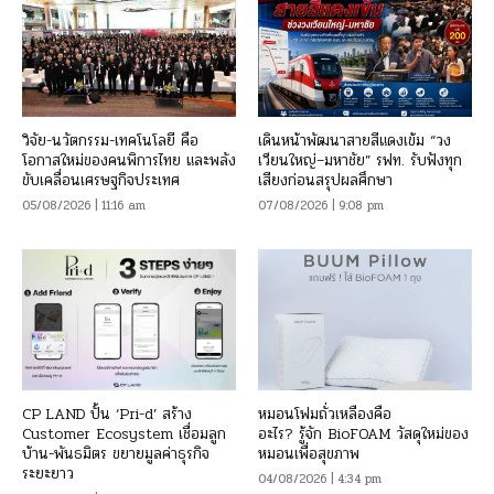
วิจัย-นวัตกรรม-เทคโนโลยี คือ
เดินหน้าพัฒนาสายสีแดงเข้ม “วง
โอกาสใหม่ของคนพิการไทย และพลัง
เวียนใหญ่–มหาชัย” รฟท. รับฟังทุก
ขับเคลื่อนเศรษฐกิจประเทศ
เสียงก่อนสรุปผลศึกษา
05/08/2026 | 11:16 am
07/08/2026 | 9:08 pm
CP LAND ปั้น ‘Pri-d’ สร้าง
หมอนโฟมถั่วเหลืองคือ
Customer Ecosystem เชื่อมลูก
อะไร? รู้จัก BioFOAM วัสดุใหม่ของ
บ้าน-พันธมิตร ขยายมูลค่าธุรกิจ
หมอนเพื่อสุขภาพ
ระยะยาว
04/08/2026 | 4:34 pm