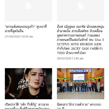
“แกรนด์แคนยอนจุงก้า” หุบเขาที่
อ๊อฟ ณัฏฐพล อมรทัต นักแสดงหนุ่ม
สวยที่สุดในจีน
ล่ำมาดเข้ม สายเลือดไทย ขับเคลื่อน
อุตสาหกรรมภาพยนตร์ ร่วมแสดง
27/09/2025 | 10:29 am
ภาพยนตร์จีนฟอร์มยักษ์ Wu Sha 3
OCTPUS WITH BROKEN ARM
กำกับโดย JACKY GAN รายได้กว่า
7000 ล้านบาททั่วโลก
06/10/2025 | 2:40 pm
เปิดประวัติ “เค้ก กีรติรัฐ” สาวสวย
นิตยสาร”จักรวาลตำรวจ” ครบรอบ
ครบเครื่อง ที่แท้คือทายาทนักแสดง
24 ปี