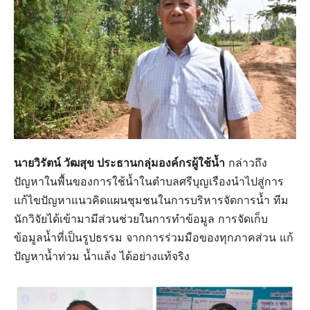
นายวิรัตน์​ วัฒสุข​ ประธานกลุ่ม​องค์กร​ผู้ใช้น้ำ​​
กล่าวถึง​
ปัญหา​ในพื้นของการใช้น้ำในตำบล​ศรีบุญเรือง​​นำไปสู่การ
แก้ไขปัญหา​แนวคิดแผนชุมชน​ในการบริหาร​จัดการ​น้ำ ทีม
นักวิจัย​ได้เข้ามามีส่วนช่วยในการทำข้อมูล​ การจัดเก็บ​
ข้อมูล​น้ำที่เป็นรูปธรรม​ จากการร่วมมือของทุกภาค​ส่วน​ แก้
ปัญหา​น้ำท่วม​ น้ำแล้ง​ ได้อย่างแท้จริง