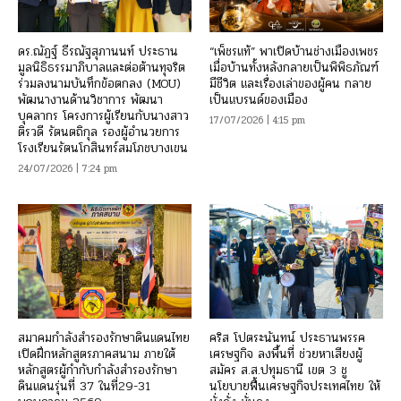
ดร.ณัฏฐ์ ธีรณัฐสุภานนท์ ประธาน
“เพ็ชรแท้” พาเปิดบ้านช่างเมืองเพชร
มูลนิธิธรรมาภิบาลและต่อต้านทุจริต
เมื่อบ้านทั้งหลังกลายเป็นพิพิธภัณฑ์
ร่วมลงนามบันทึกข้อตกลง (MOU)
มีชีวิต และเรื่องเล่าของผู้คน กลาย
พัฒนางานด้านวิชาการ พัฒนา
เป็นแบรนด์ของเมือง
บุคลากร โครงการผู้เรียนกับนางสาว
17/07/2026 | 4:15 pm
ติรวดี รัตนตถิกุล รองผู้อำนวยการ
โรงเรียนรัตนโกสินทร์สมโภชบางเขน
24/07/2026 | 7:24 pm
สมาคมกำลังสำรองรักษาดินแดนไทย
คริส โปตระนันทน์ ประธานพรรค
เปิดฝึกหลักสูตรภาคสนาม ภายใต้
เศรษฐกิจ ลงพื้นที่ ช่วยหาเสียงผู้
หลักสูตรผู้กำกับกำลังสำรองรักษา
สมัคร ส.ส.ปทุมธานี เขต 3 ชู
ดินแดนรุ่นที่ 37 ในที่29-31
นโยบายฟื้นเศรษฐกิจประเทศไทย ให้