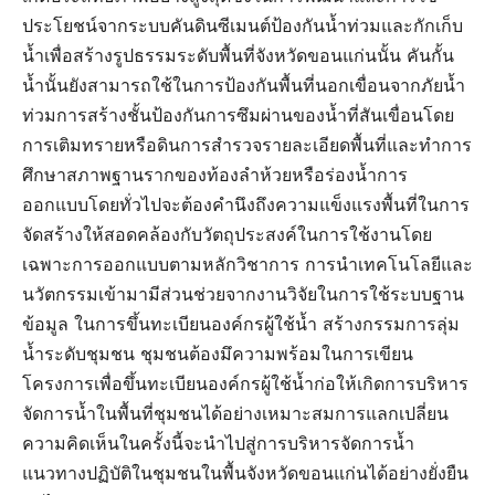
ประโยชน์จากระบบคันดินซีเมนต์ป้องกันน้ำท่วมและกักเก็บ
น้ำเพื่อสร้างรูปธรรมระดับพื้นที่จังหวัดขอนแก่นนั้น คันกั้น
น้ำนั้นยังสามารถใช้ในการป้องกันพื้นที่นอกเขื่อนจากภัยน้ำ
ท่วมการสร้างชั้นป้องกันการซึมผ่านของน้ำที่สันเขื่อนโดย
การเติมทรายหรือดินการสำรวจรายละเอียดพื้นที่และทำการ
ศึกษาสภาพฐานรากของท้องลำห้วยหรือร่องน้ำการ
ออกแบบโดยทั่วไปจะต้องคำนึงถึงความแข็งแรงพื้นที่ในการ
จัดสร้างให้สอดคล้องกับวัตถุประสงค์ในการใช้งานโดย
เฉพาะการออกแบบตามหลักวิชาการ การนำเทคโนโลยีและ
นวัตกรรมเข้ามามีส่วนช่วยจากงานวิจัยในการใช้ระบบฐาน
ข้อมูล​ ในการขึ้นทะเบียน​องค์กร​ผู้ใช้น้ำ​ สร้างกรรมการลุ่ม
น้ำระดับชุมชน​ ชุมชน​ต้องมึความพร้อมในการเขียน
โครงการเพื่อขึ้นทะเบียน​องค์กร​ผู้ใช้น้ำก่อให้เกิดการบริหาร
จัดการน้ำในพื้นที่​ชุมชน​ได้อย่างเหมาะสมการแลกเปลี่ยน
ความคิดเห็นในครั้งนี้จะนำไปสู่การบริหารจัดการน้ำ
แนวทางปฏิบัติในชุมชนในพื้นจังหวัดขอนแก่นได้อย่างยั่งยืน