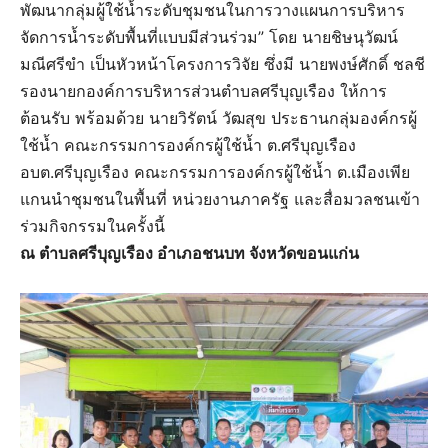
พัฒนากลุ่มผู้ใช้น้ำระดับชุมชนในการวางแผนการบริหาร
จัดการน้ำระดับพื้นที่แบบมีส่วนร่วม” โดย นายชิษนุวัฒน์
มณีศรีขำ เป็นหัวหน้าโครงการวิจัย ​ซึ่งมี​ นายพงษ์​ศักดิ์​ ชลชี​​
รองนายกองค์การบริหาร​ส่วนตำบล​ศรีบุญเรือง​ ให้การ
ต้อนรับ พร้อมด้วย​ นายวิรัตน์​ วัฒสุข​ ประธานกลุ่ม​องค์กร​ผู้
ใช้น้ำ​​ คณะกรรมการองค์กรผู้ใช้น้ำ ต.ศรีบุญเรือง
อบต.ศรีบุญเรือง คณะกรรมการองค์กรผู้ใช้น้ำ ต.เมืองเพีย
แกนนำชุมชนในพื้นที่ หน่วยงานภาครัฐ และสื่อมวลชนเข้า
ร่วมกิจกรรมในครั้งนี้
ณ ตำบลศรีบุญเรือง อำเภอชนบท จังหวัดขอนแก่น