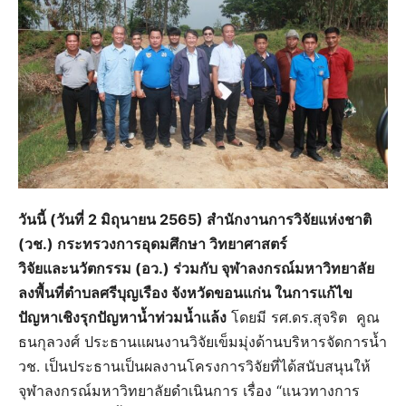
วันนี้ (วันที่ 2 มิถุนายน 2565) สำนักงานการวิจัยแห่งชาติ
(วช.) กระทรวงการอุดมศึกษา วิทยาศาสตร์
วิจัยและนวัตกรรม (อว.) ร่วมกับ​ จุฬาลงกรณ์มหาวิทยาลัย​
ลงพื้น​ที่​ตำบลศรีบุญเรือง จังหวัดขอนแก่น​ ในการแก้ไข
ปัญหา​เชิงรุก​ปัญหาน้ำท่วมน้ำแล้ง​
โดยมี​ รศ.ดร.สุจริต คูณ
ธนกุลวงศ์​ ประธานแผนงานวิจัยเข็มมุ่งด้านบริหารจัดการน้ำ
วช.​ เป็นประธานเป็นผลงานโครงการวิจัยที่ได้สนับสนุนให้
จุฬาลงกรณ์มหาวิทยาลัยดำเนินการ เรื่อง “แนวทางการ