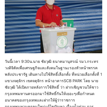
วันนี้เวลา 9:30น.นาย ชัยวุฒิ ธนาคมานุสรณ์ รมว.กระทร
วงดิจิตัลเพื่อเศรษฐกิจเเละสังคมในฐานะรองหัวหน้าพรรค
พลังประชารัฐ เดินทางไปใช้สิทธิ์เลือกตั้ง ที่หน่วยเลือกตั้งที่ 1
แขวงจตุจักร เขตจตุจักร หน้าอาคารSCB PARK โดย นาย
ชัยวุฒิ ได้เปิดภายหลังการใช้สิทธิ์ ว่า ฝากเชิญชวนให้ชาว
กรุงเทพมหานครออกมาใช้สิทธิ์กันให้เยอะๆเพื่อกำหนด
อนาคตของกรุงเทพเเละฝากให้ผู้ว่าราชการ
กรุงเทพมหานครคนใหม่เเก้ไขปัญหา เรื่องน้ำท่วม การ