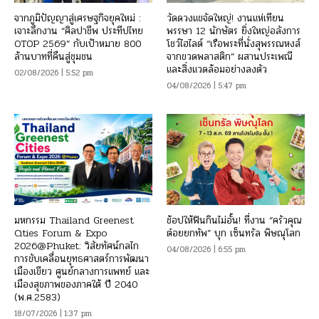
จากภูมิปัญญาสู่เศรษฐกิจยุคใหม่ :
วัดดวงแขจัดใหญ่! งานแห่เทียน
เจาะลึกงาน “ศิลปาชีพ ประทีปไทย
พรรษา 12 นักษัตร ยิ่งใหญ่อลังการ
OTOP 2569” กับเป้าหมาย 800
โชว์ไฮไลต์ “เรือพระที่นั่งสุพรรณหงส์
ล้านบาทที่คืนสู่ชุมชน
จากขวดพลาสติก” ผสานประเพณี
และสิ่งแวดล้อมอย่างลงตัว
02/08/2026 | 5:52 pm
04/08/2026 | 5:47 pm
มหกรรม Thailand Greenest
ช้อปให้ฟินกินไม่อั้น! ที่งาน “ครัวคุณ
Cities Forum & Expo
ต๋อยยกทัพ” บุก เซ็นทรัล พิษณุโลก
2026@Phuket: วิสัยทัศน์กลไก
04/08/2026 | 6:55 pm
การขับเคลื่อนยุทธศาสตร์การพัฒนา
เมืองเขียว ศูนย์กลางการแพทย์ และ
เมืองสุขภาพของภาคใต้ ปี 2040
(พ.ศ.2583)
18/07/2026 | 1:37 pm