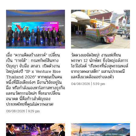
เมื่อ “ความคิดสร้างสรรค์” เปลี่ยน
วัดดวงแขจัดใหญ่! งานแห่เทียน
เป็น “รายได้” : กรมทรัพย์สินทาง
พรรษา 12 นักษัตร ยิ่งใหญ่อลังการ
ปัญญา จับมือ สกสว. เปิดตัวงาน
โชว์ไฮไลต์ “เรือพระที่นั่งสุพรรณหงส์
ใหญ่แห่งปี “IP x Venture Rise
จากขวดพลาสติก” ผสานประเพณี
Thailand 2026” หากคุณเป็นคน
และสิ่งแวดล้อมอย่างลงตัว
หนึ่งที่มีไอเดียเจ๋งๆ มีงานวิจัยอยู่ใน
04/08/2026 | 5:39 pm
มือ หรือกำลังมองหาโอกาสทางธุรกิจ
และนวัตกรรมใหม่ๆ ที่จะมาเปลี่ยน
อนาคต นี่คือก้าวสำคัญของ
ประเทศไทยที่คุณไม่ควรพลาด!
06/08/2026 | 9:29 pm