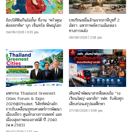
ช้อปให้ฟินกินไม่อั้น! ที่งาน “ครัวคุณ
บทเรียนหมื่นล้านจากภาษีบุหรี่ 2
ต๋อยยกทัพ” บุก เซ็นทรัล พิษณุโลก
อัตรา: มหากาพย์ความล้มเหลว
ทางการคลัง
04/08/2026 | 6:55 pm
06/08/2026 | 2:58 pm
มหกรรม Thailand Greenest
เดินหน้าพัฒนาสายสีแดงเข้ม “วง
Cities Forum & Expo
เวียนใหญ่–มหาชัย” รฟท. รับฟังทุก
2026@Phuket: วิสัยทัศน์กลไก
เสียงก่อนสรุปผลศึกษา
การขับเคลื่อนยุทธศาสตร์การพัฒนา
07/08/2026 | 9:08 pm
เมืองเขียว ศูนย์กลางการแพทย์ และ
เมืองสุขภาพของภาคใต้ ปี 2040
(พ.ศ.2583)
18/07/2026 | 1:37 pm