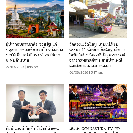
ผู้ประกอบการเขาค้อ วอนรัฐ! แก้
วัดดวงแขจัดใหญ่! งานแห่เทียน
ปัญหาการท่องเที่ยวเขาค้อ หวังสร้าง
พรรษา 12 นักษัตร ยิ่งใหญ่อลังการ
รายได้เพิ่ม หลังปี 68 ทำรายได้กว่า
โชว์ไฮไลต์ “เรือพระที่นั่งสุพรรณหงส์
9 พันล้านบาท
จากขวดพลาสติก” ผสานประเพณี
และสิ่งแวดล้อมอย่างลงตัว
29/07/2026 | 8:16 pm
04/08/2026 | 5:47 pm
คิดซ์ แอนด์ คิทซ์ คว้าสิทธิ์ตัวแทน
สโมสร GYMNASTIKA BY PP