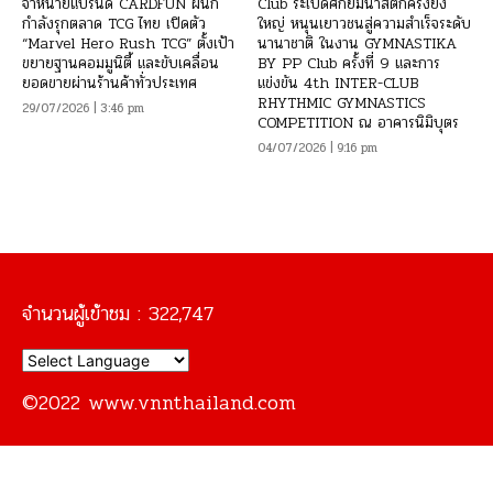
จำหน่ายแบรนด์ CARDFUN ผนึก
Club ระเบิดศึกยิมนาสติกครั้งยิ่ง
กำลังรุกตลาด TCG ไทย เปิดตัว
ใหญ่ หนุนเยาวชนสู่ความสำเร็จระดับ
“Marvel Hero Rush TCG” ตั้งเป้า
นานาชาติ ในงาน GYMNASTIKA
ขยายฐานคอมมูนิตี้ และขับเคลื่อน
BY PP Club ครั้งที่ 9 และการ
ยอดขายผ่านร้านค้าทั่วประเทศ
แข่งขัน 4th INTER-CLUB
RHYTHMIC GYMNASTICS
29/07/2026 | 3:46 pm
COMPETITION ณ อาคารนิมิบุตร
04/07/2026 | 9:16 pm
จำนวนผู้เข้าชม :
322,747
©2022 www.vnnthailand.com