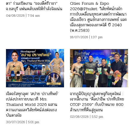
ตา” ร่วมเปิดงาน “ของดีศรีราชา”
Cities Forum & Expo
จ.ชลบุรี แฟนคลับแห่ให้กำลังใจแน่น
2026@Phuket: วิสัยทัศน์กลไก
การขับเคลื่อนยุทธศาสตร์การพัฒนา
04/08/2026 | 7:54 am
เมืองเขียว ศูนย์กลางการแพทย์ และ
เมืองสุขภาพของภาคใต้ ปี 2040
(พ.ศ.2583)
18/07/2026 | 1:37 pm
เจิดจรัสทุกลุค! ‘สปาย ปรางทิพย์’
จากภูมิปัญญาสู่เศรษฐกิจยุคใหม่ :
เปล่งประกายบนเวที Mrs.
เจาะลึกงาน “ศิลปาชีพ ประทีปไทย
Thailand World 2026 ผสาน
OTOP 2569” กับเป้าหมาย 800
ความงามและวิสัยทัศน์ส่งต่อแรง
ล้านบาทที่คืนสู่ชุมชน
บันดาลใจ
02/08/2026 | 5:52 pm
30/07/2026 | 5:01 pm