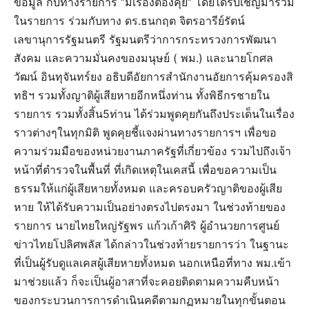
ข้อมูล กับทางรายการ “มีเรื่องต้องคุย” โดยได้รับเชิญมาร่วม
ในรายการ ร่วมกับทาง ดร.ธนกฤต จิตรอารีย์รัตน์
เลขานุการรัฐมนตรี รัฐมนตรีว่าการกระทรวงการพัฒนา
สังคม และความมั่นคงของมนุษย์ ( พม.) และนายโกศล
วัฒน์ อินทุจันทร์ยง อธิบดีอัยการสำนักงานอัยการคุ้มครองสิ
ทธิฯ รวมทั้งญาติผู้เสียหายอีกหนึ่งท่าน ทั้งพิธีกรชายใน
รายการ รวมทั้งสิ้น5ท่าน ได้ร่วมพูดคุยกันถึงประเด็นในเรื่อง
ราวต่างๆในทุกมิติ พูดคุยชี้แจงผ่านทางรายการฯ เพื่อขอ
ความร่วมมือของหน่วยงานภาครัฐที่เกี่ยวข้อง รวมไปถึงเจ้า
หน้าที่ตำรวจในพื้นที่ ที่เกิดเหตุในเคสนี้ เพื่อขอความเป็น
ธรรมให้แก่ผู้เสียหายทั้งหมด และครอบครัวญาติของผู้เสีย
หาย ให้ได้รับความเป็นอย่างตรงไปตรงมา ในช่วงท้ายของ
รายการ นายไทยใหญ่รัฐพร แก้วเก้าศิริ ผู้อำนวยการศูนย์
ข่าวไทยโปลิศพลัส ได้กล่าวในช่วงท้ายรายการว่า ในฐานะ
ที่เป็นผู้รับดูแลเคสผู้เสียหายทั้งหมด นอกเหนือที่ทาง พม.เข้า
มาช่วยแล้ว ก็จะเป็นผู้อาสาที่จะคอยติดตามความคืบหน้า
ของกระบวนการการดำเนินคดีตามกฏหมายในทุกขั้นตอน