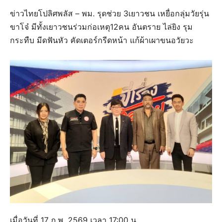
ข่าวไทยโปลิศพลัส – พม. รุดช่วย 3เยาวชน เหยื่อกลุ่มวัยรุ่น
ขาโจ๋ มีทั้งเยาวชนร่วมก่อเหตุ12คน อันตราย ไล่ยิง รุม
กระทืบ มีดฟันหัว คัดเตอร์กรีดหน้า แก้ผ้าเผาขนอวัยวะ
เมื่อวันที่ 17 ก.พ. 2569 เวลา 17:00 น.