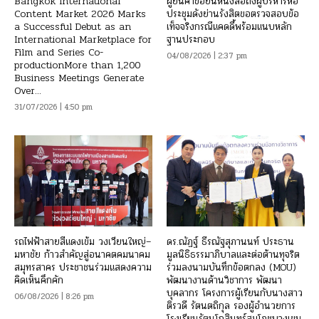
Bangkok International
ผู้ยื่นคำขอยื่นหนังสือถึงผู้บริหารหอ
Content Market 2026 Marks
ประชุมดังย่านรังสิตขอตรวจสอบข้อ
a Successful Debut as an
เท็จจริงกรณีแคดดี้พร้อมแนบหลัก
International Marketplace for
ฐานประกอบ
Film and Series Co-
04/08/2026 | 2:37 pm
productionMore than 1,200
Business Meetings Generate
Over...
31/07/2026 | 4:50 pm
รถไฟฟ้าสายสีแดงเข้ม วงเวียนใหญ่–
ดร.ณัฏฐ์ ธีรณัฐสุภานนท์ ประธาน
มหาชัย ก้าวสำคัญสู่อนาคตคมนาคม
มูลนิธิธรรมาภิบาลและต่อต้านทุจริต
สมุทรสาคร ประชาชนร่วมแสดงความ
ร่วมลงนามบันทึกข้อตกลง (MOU)
คิดเห็นคึกคัก
พัฒนางานด้านวิชาการ พัฒนา
บุคลากร โครงการผู้เรียนกับนางสาว
06/08/2026 | 8:26 pm
ติรวดี รัตนตถิกุล รองผู้อำนวยการ
โรงเรียนรัตนโกสินทร์สมโภชบางเขน