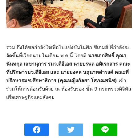
รวม ถึงได้ขอกำลังใจเพื่อไปแข่งขันในศึก ซีเกมส์ ที่กำลังจะ
จัดขึ้นที่เวียดนามในเดือน พ.ค.นี้ โดยมี
นายเอกสิทธิ์ คุณา
นันทกุล เลขานุการ รมว.ดีอีเอส นายปรพล อดิเรกสาร คณะ
ที่ปรึกษารมว.ดีอีเอส เเละ นายมงคล นฤนาทดำรงค์ คณะที่
ปรึกษารมช.ศึกษาธิการ (คุณหญิงกัลยา โสภณพนิช)
เข้า
ร่วมให้การต้อนรับด้วย ณ ห้องรับรอง ชั้น 9 กระทรวงดิจิทัล
เพื่อเศรษฐกิจเเละสังคม