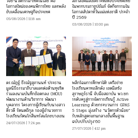
วิจัย-นวัตกรรม-เทคโนโลยี คือ
สภาสังคมสงเคราะห์แห่งประเทศไทย
โอกาสใหม่ของคนพิการไทย และพลัง
ในพระบรมราชูปถัมภ์ จัดกิจกรรมใน
ขับเคลื่อนเศรษฐกิจประเทศ
โอกาสสัปดาห์วันแม่แห่งชาติ ประจำ
ปี 2569
05/08/2026 | 11:16 am
03/08/2026 | 10:00 pm
ดร.ณัฏฐ์ ธีรณัฐสุภานนท์ ประธาน
พลิกโฉมการศึกษาใต้! เครือข่าย
มูลนิธิธรรมาภิบาลและต่อต้านทุจริต
โรงเรียนคาทอลิกดัง เขตมิสซัง
ร่วมลงนามบันทึกข้อตกลง (MOU)
สุราษฎร์ธานี จับมือสถาบัน พว.ยก
พัฒนางานด้านวิชาการ พัฒนา
ระดับครูสู่การจัดการเรียนรู้ Active
บุคลากร โครงการผู้เรียนกับนางสาว
Learning ด้วยกระบวนการ GPAS
ติรวดี รัตนตถิกุล รองผู้อำนวยการ
5 Steps มุ่งสร้าง “นวัตกรตัวน้อย”
โรงเรียนรัตนโกสินทร์สมโภชบางเขน
รับหลักสูตรแกนกลางขั้นพื้นฐาน
ฉบับปรับปรุง’60
24/07/2026 | 7:24 pm
27/07/2026 | 4:12 pm