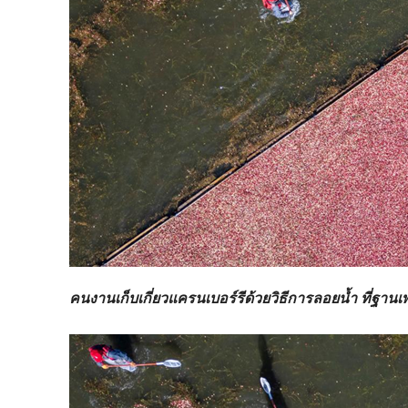
คนงานเก็บเกี่ยวแครนเบอร์รีด้วยวิธีการลอยน้ำ ที่ฐา