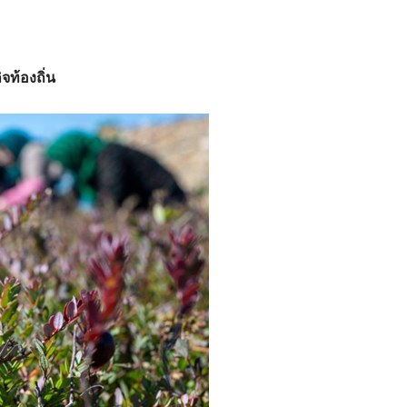
จท้องถิ่น