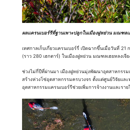
ผลแครนเบอร์รีที่ฐานเพาะปลูกในเมืองฝูหย่วน มณฑลเฮ
เทศกาลเก็บเกี่ยวแครนเบอร์รี่ เปิดฉากขึ้นเมื่อวันที่ 
(ราว 280 เฮกตาร์) ในเมืองฝูหย่วน มณฑลเฮยหลงเจีย
ช่วงไม่กี่ปีที่ผ่านมา เมืองฝูหย่วนมุ่งพัฒนาอุตสาหกร
สร้างห่วงโซ่อุตสาหกรรมครบวงจร ตั้งแต่ศูนย์วิจัยแ
อุตสาหกรรมแครนเบอร์รีช่วยเพิ่มการจ้างงานและรายไ