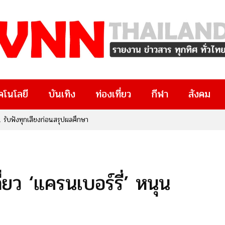
คโนโลยี
บันเทิง
ท่องเที่ยว
กีฬา
สังคม
บฟังทุกเสียงก่อนสรุปผลศึกษา
สน” เปิดกาล่าพรีเมียร์สุดอบอุ่น ถ่ายทอดพลังของภาษา…ที่เปลี่ยนชีวิต
่ยว ‘แครนเบอร์รี่’ หนุน