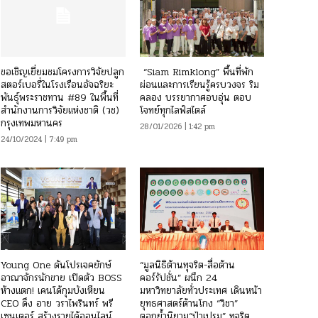
ขอเชิญเยี่ยมชมโครงการวิจัยปลูก
“Siam Rimklong” พื้นที่พัก
สตอร์เบอรี่ในโรงเรือนอัจฉริยะ
ผ่อนและการเรียนรู้ครบวงจร ริม
พันธุ์พระราชทาน #89 ในพื้นที่
คลอง บรรยากาศอบอุ่น ตอบ
สำนักงานการวิจัยแห่งชาติ (วช)
โจทย์ทุกไลฟ์สไตล์
กรุงเทพมหานคร
28/01/2026 | 1:42 pm
24/10/2024 | 7:49 pm
Young One ดันโปรเจคยักษ์
“มูลนิธิต้านทุจริต-สื่อต้าน
อาณาจักรนักขาย เปิดตัว BOSS
คอร์รัปชั่น” ผนึก 24
ห้างแตก! เคนโด้กุมบังเหียน
มหาวิทยาลัยทั่วประเทศ เดินหน้า
CEO ดึง อาย วราไพรินทร์ พรี
ยุทธศาสตร์ต้านโกง “วิชา”
เซนเตอร์ สร้างรายได้ออนไลน์
ตอกย้ำนิยาม“ป๋าเปรม” ทุจริต…