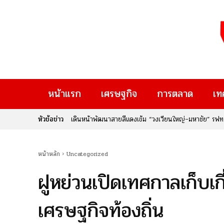
หน้าแรก
เศรษฐกิจ
การตลาด
เท
หัวข้อข่าว
เดินหน้าพัฒนาสายสีแดงเข้ม “วงเวียนใหญ่–มหาชัย” รฟท. รั
“ล่าม” ภาพยนตร์สร้างจากเรื่องจริงของ “เบญจวรรณ ภูมิแ
ผู้คน
หน้าหลัก
Uncategorized
ฝูหย่วนเปิดเทศกาลเก็บเกี
เศรษฐกิจท้องถิ่น