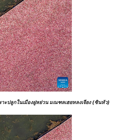
นเพาะปลูกในเมืองฝูหย่วน มณฑลเฮยหลงเจียง (ซินหัว)