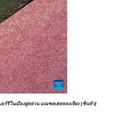
อร์รีในเมืองฝูหย่วน
มณฑลเฮยหลงเจียง (ซินหัว)