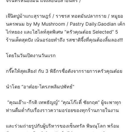
จรินทร์หนองมน แจงลอนปลาอินทรี /
เจ๊นิดปูม้าแกะสุราษฎร์ / ราชรส ทอดมันปลากราย / หมูยอ
นครพนม by My Mushroom / Pastry Daily.Gaodian เค้ก
ไก่หยอง และไฮไลท์สุดพิเศษ “ครัวคุณต๋อย Selected” 5
ร้านเด็ดสุดปัง เน้นอร่อยทำถึง รสชาติจึ้งที่คุณต้องลิ้มลอง!!!
โดยในวันเปิดงานวันแรก
กรี๊ดให้สุดเสียง! กับ 3 พิธีกรชื่อดังจากรายการครัวคุณต๋อย
นำโดย “อาต๋อย-ไตรภพลิมปพัทธ์”
“คุณเอ๊าะ-กีรติ เทพธัญญ์” “คุณโก๊ะตี๋ ชัยกฤต” ผู้จะพาทุก
ท่านดื่มด่ำกับเรื่องราวความอร่อยของทุกร้านภายในงาน
และร่วมถ่ายรูปกับผู้บริหารของเซ็นทรัล พิษณุโลก พร้อม