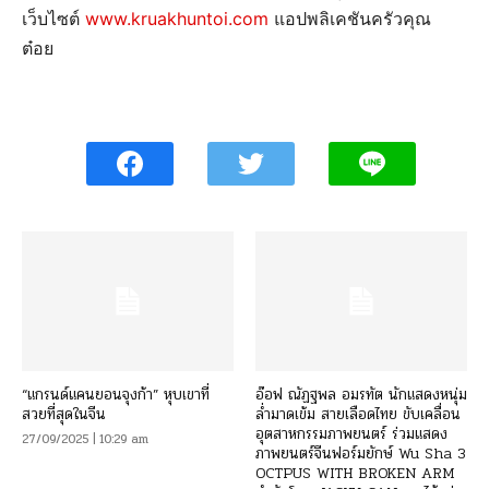
เว็บไซต์
www.kruakhuntoi.com
แอปพลิเคชันครัวคุณ
ต๋อย
“แกรนด์แคนยอนจุงก้า” หุบเขาที่
อ๊อฟ ณัฏฐพล อมรทัต นักแสดงหนุ่ม
สวยที่สุดในจีน
ล่ำมาดเข้ม สายเลือดไทย ขับเคลื่อน
อุตสาหกรรมภาพยนตร์ ร่วมแสดง
27/09/2025 | 10:29 am
ภาพยนตร์จีนฟอร์มยักษ์ Wu Sha 3
OCTPUS WITH BROKEN ARM