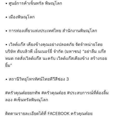
• ศูนย์การค้าเซ็นทรัล พิษณุโลก
• เมืองพิษณุโลก
• การท่องเที่ยวแห่งประเทศไทย สำนักงานพิษณุโลก
• เวิลด์แก๊ส เคียงข้างคุณอย่างปลอดภัย จัดจำหน่ายโดย
บริษัท ดับบลิวพี เอ็นเนอร์ยี่ จำกัด (มหาชน) “อย่าลืม แก๊ส
หมด กดสั่งเวิลด์แก๊ส นะครับ เวิลด์แก๊สเคียงข้าง สร้างรอย
ยิ้ม”
• สถานีวิทยุโทรทัศน์ไทยทีวีสีช่อง 3
#ครัวคุณต๋อยยกทัพ #ครัวคุณต๋อย #ประสบการณ์ที่ต้องลิ้ม
ลอง #เซ็นทรัลพิษณุโลก
ติดตามรายละเอียดได้ที่ FACEBOOK ครัวคุณต๋อย