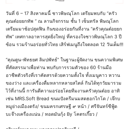
วันที่ 6 – 17 สิงหาคมนี้ ชาวพิษณุโลก เตรียมพบกับ “ครัว
คุณต๋อยยกทัพ “ ณ ลานกิจกรรม ชั้น 1 เซ็นทรัล พิษณุโลก
เตรียมมาช้อปสุดฟิน กินของอร่อยกันที่งาน “ครัวคุณต๋อยยก
ทัพ” เทศกาลอาหารสุดยิ่งใหญ่ ที่ครองใจชาวพิษณุโลก 3 ปี
ซ้อน รวมร้านอร่อยทั่วไทย เสิร์ฟเมนูถึงใจตลอด 12 วันเต็ม!!!
“คุณตูน-พัทธยศ ลิมปพัทธ์” ในฐานะผู้จัดงาน ขนความพิเศษ
ที่คัดสรรมาเพื่อท่าน พบกับการรวมตัวของ 60 ร้านมือ
อาชีพตัวจริงที่เราคัดสรรด้วยความตั้งใจ ทั้งเมนูคาว หวาน
ของว่าง และเครื่องดื่มหลากหลายสไตล์ กินได้ทุกวัยมารวม
ไว้ที่งานนี้ การันตีความอร่อยโดยทีมงานครัวคุณต๋อย อาทิ
เช่น MRS.Soft Bread ขนมปังครีมนมสดฮอกไกโด / เจ๊กบ
หมูย่างเมืองตรัง/ ขนมครกเศรษฐี ๙ หน้า / ศรีจันทร์ซีฟู้ด
บะจ๊างเครื่องแน่น / ทอดมันกุ้ง By โคตรเกี๊ยว /