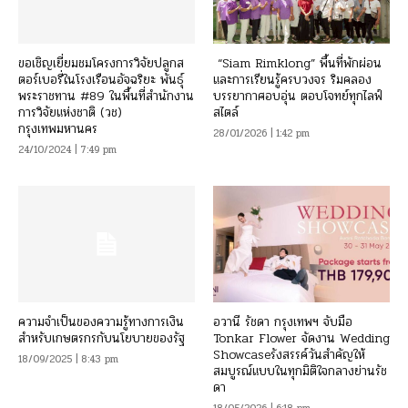
ขอเชิญเยี่ยมชมโครงการวิจัยปลูกส
“Siam Rimklong” พื้นที่พักผ่อน
ตอร์เบอรี่ในโรงเรือนอัจฉริยะ พันธุ์
และการเรียนรู้ครบวงจร ริมคลอง
พระราชทาน #89 ในพื้นที่สำนักงาน
บรรยากาศอบอุ่น ตอบโจทย์ทุกไลฟ์
การวิจัยแห่งชาติ (วช)
สไตล์
กรุงเทพมหานคร
28/01/2026 | 1:42 pm
24/10/2024 | 7:49 pm
ความจำเป็นของความรู้ทางการเงิน
อวานี รัชดา กรุงเทพฯ จับมือ
สำหรับเกษตรกรกับนโยบายของรัฐ
Tonkar Flower จัดงาน Wedding
Showcaseรังสรรค์วันสำคัญให้
18/09/2025 | 8:43 pm
สมบูรณ์แบบในทุกมิติใจกลางย่านรัช
ดา