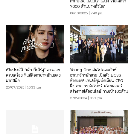
กำกับโดย JACKY GAN รายได้กว่า
7000 ล้านบาททั่วโลก
06/10/2025 | 2:40 pm
เปิดประวัติ “เค้ก กีรติรัฐ” สาวสวย
Young One ดันโปรเจคยักษ์
ครบเครื่อง ที่แท้คือทายาทนักแสดง
อาณาจักรนักขาย เปิดตัว BOSS
มากฝีมือ!
ห้างแตก! เคนโด้กุมบังเหียน CEO
ดึง อาย วราไพรินทร์ พรีเซนเตอร์
25/07/2026 | 10:33 pm
สร้างรายได้ออนไลน์ วางเป้า100ล้าน
11/05/2024 | 8:27 pm