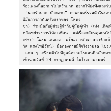
ร้องเพลงนี้ออกมาไม่เศร้ามาก อยากให้ยังฟังและรับร
 “นากรักมาก ม๊ากมาก” ภาพยนตร์รวมตัวในรอบ 15 ปี ของแก๊งตลกตัวพ่อ “หม่ำ, เท่ง, โหน่ง”  
ฝีมือการกำกับครั้งแรกของ โหน่ง              
ช่า) ร่วมมือกับผู้ช่วยผู้กำกับคู่มือคู่เท้า (เท่ง
หวังเขย่าวงการให้สะเทือน! แต่เรื่องกลับหลุดบ
เพชร) โผล่มาเล่นเอง! พร้อมภารกิจตามหารักแท้ 
วัส แสงโพธิรัตน์) มื่อกองถ่ายมีผีจริงร่วมจอ โปร
 แฟน ๆ เตรียมตัวไปพิสูจน์ความโรแมนติกม๊ากมากและคอมเมดี้ม๊ากมาก ใน "นากรักมาก ม๊ากมาก" 
เข้าฉายวันที่ 24 กรกฏาคมนี้ ในโรงภาพยนตร์