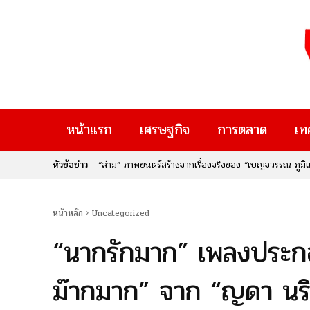
หน้าแรก
เศรษฐกิจ
การตลาด
เท
หัวข้อข่าว
เมื่อ “ความคิดสร้างสรรค์” เปลี่ยนเป็น “รายได้” : กรม
Rise Thailand 2026” หากคุณเป็นคนหนึ่งที่มีไอเดียเจ๋
ใหม่ๆ ที่จะมาเปลี่ยนอนาคต นี่คือก้าวสำคัญของประเทศไท
หน้าหลัก
Uncategorized
“นากรักมาก” เพลงประก
ม๊ากมาก” จาก “ญดา นริ