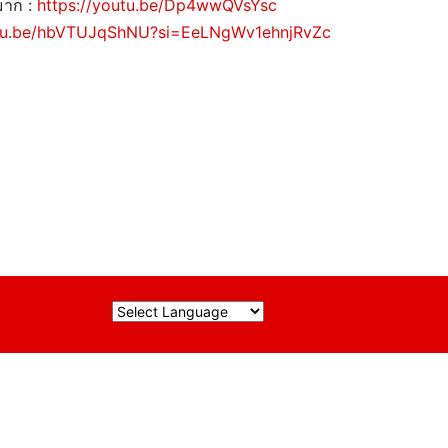
มาก :
https://youtu.be/Dp4wwQVsYsc
utu.be/hbVTUJqShNU?si=EeLNgWv1ehnjRvZc