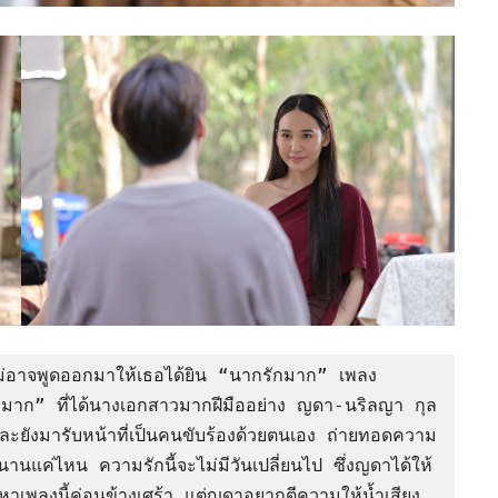
ก” ที่ได้นางเอกสาวมากฝีมืออย่าง ญดา-นริลญา กุล
ยังมารับหน้าที่เป็นคนขับร้องด้วยตนเอง ถ่ายทอดความ
ปนานแค่ไหน ความรักนี้จะไม่มีวันเปลี่ยนไป ซึ่งญดาได้ให้
้อหาเพลงนี้ค่อนข้างเศร้า แต่ญดาอยากตีความให้น้ำเสียง