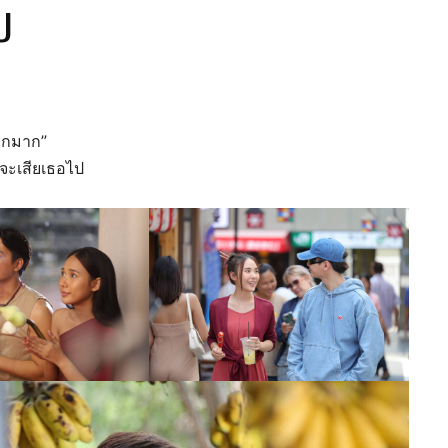
ป
ากมาก”
จะเสียเธอไป