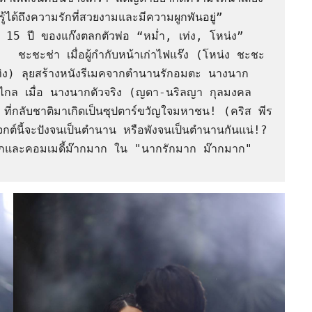
ู้ได้ถึงความรักที่สวยงามและมีความผูกพันอยู่”

 ชะชะช่า เมื่อผู้กำกับหน้าเก่าไฟแร๊ง (โหน่ง ชะชะ
 เถิดเทิง) ลุยสร้างหนังรีเมคจากตำนานรักอมตะ นางนาก 
ทไปไกล เมื่อ นางนากตัวจริง (ญดา-นริลญา กุลมงคล
ที่กลับชาติมาเกิดเป็นซุปตาร์ขวัญใจมหาชน! (คริส พีร
เจกต์นี้จะปังจนเป็นตำนาน หรือพังจนเป็นตำนานกันแน่!?
