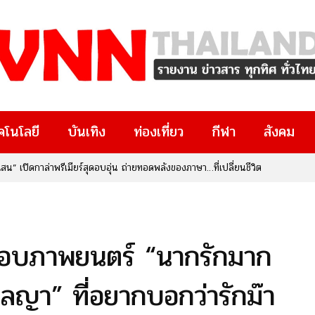
คโนโลยี
บันเทิง
ท่องเที่ยว
กีฬา
สังคม
ทรัพย์สินทางปัญญา จับมือ สกสว. เปิดตัวงานใหญ่แห่งปี “IP x Venture
งๆ มีงานวิจัยอยู่ในมือ หรือกำลังมองหาโอกาสทางธุรกิจและนวัตกรรม
ยที่คุณไม่ควรพลาด!
อบภาพยนตร์ “นากรักมาก
ลญา” ที่อยากบอกว่ารักม๊า