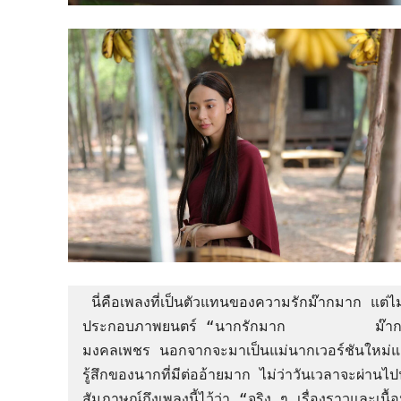
 นี่คือเพลงที่เป็นตัวแทนของความรักม๊ากมาก แต่ไม่อาจพูดออกมาให้เธอได้ยิน “นากรักมาก” เพลง
ประกอบภาพยนตร์ “นากรักมาก          ม๊ากมา
มงคลเพชร นอกจากจะมาเป็นแม่นากเวอร์ชันใหม่และ
รู้สึกของนากที่มีต่ออ้ายมาก ไม่ว่าวันเวลาจะผ่านไ
สัมภาษณ์ถึงเพลงนี้ไว้ว่า “จริง ๆ เรื่องราวและเนื