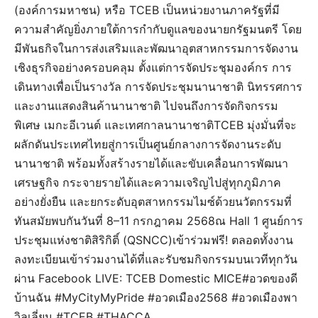
(องค์การมหาชน) หรือ TCEB เป็นหน่วยงานภาครัฐที่มี
ความสำคัญยิ่งภายใต้การกำกับดูแลของนายกรัฐมนตรี โดย
มีพันธกิจในการส่งเสริมและพัฒนาอุตสาหกรรมการจัดงาน
เชิงธุรกิจอย่างครอบคลุม ตั้งแต่การจัดประชุมองค์กร การ
เดินทางเพื่อเป็นรางวัล การจัดประชุมนานาชาติ นิทรรศการ
และงานแสดงสินค้านานาชาติ ไปจนถึงการจัดกิจกรรม
พิเศษ เมกะอีเวนต์ และเทศกาลนานาชาติTCEB มุ่งมั่นที่จะ
ผลักดันประเทศไทยสู่การเป็นศูนย์กลางการจัดงานระดับ
นานาชาติ พร้อมทั้งสร้างรายได้และขับเคลื่อนการพัฒนา
เศรษฐกิจ กระจายรายได้และความเจริญไปสู่ทุกภูมิภาค
อย่างยั่งยืน และยกระดับอุตสาหกรรมไมซ์ด้วยนวัตกรรมที่
ทันสมัยพบกันวันที่ 8–11 กรกฎาคม 2568ณ Hall 1 ศูนย์การ
ประชุมแห่งชาติสิริกิติ์ (QSNCC)เข้าร่วมฟรี! ตลอดทั้งงาน
ลงทะเบียนเข้าร่วมงานได้ที่และรับชมกิจกรรมบนเวทีทุกวัน
ผ่าน Facebook LIVE: TCEB Domestic MICE#อวดของดี
บ้านฉัน #MyCityMyPride #อวดเมือง2568 #อวดเมืองพา
วิลเลี่ยน #TCEB #THACCA