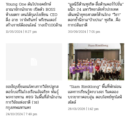
Young One ดันโปรเจคยักษ์
“มูลนิธิต้านทุจริต-สื่อต้านคอร์รัปชั่น”
อาณาจักรนักขาย เปิดตัว BOSS
ผนึก 24 มหาวิทยาลัยทั่วประเทศ
ห้างแตก! เคนโด้กุมบังเหียน CEO
เดินหน้ายุทธศาสตร์ต้านโกง “วิชา”
ดึง อาย วราไพรินทร์ พรีเซนเตอร์
ตอกย้ำนิยาม“ป๋าเปรม” ทุจริต…คือ
สร้างรายได้ออนไลน์ วางเป้า100ล้าน
การปล้นชาติ
11/05/2024 | 8:27 pm
30/09/2024 | 7:01 pm
ขอเชิญเยี่ยมชมโครงการวิจัยปลูกส
“Siam Rimklong” พื้นที่พักผ่อน
ตอร์เบอรี่ในโรงเรือนอัจฉริยะ พันธุ์
และการเรียนรู้ครบวงจร ริมคลอง
พระราชทาน #89 ในพื้นที่สำนักงาน
บรรยากาศอบอุ่น ตอบโจทย์ทุกไลฟ์
การวิจัยแห่งชาติ (วช)
สไตล์
กรุงเทพมหานคร
28/01/2026 | 1:42 pm
24/10/2024 | 7:49 pm