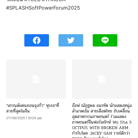
#SPLASHSoftPowerForum2025
“แกรนด์แคนยอนจุงก้า” หุบเขาที่
อ๊อฟ ณัฏฐพล อมรทัต นักแสดงหนุ่ม
สวยที่สุดในจีน
ล่ำมาดเข้ม สายเลือดไทย ขับเคลื่อน
อุตสาหกรรมภาพยนตร์ ร่วมแสดง
27/09/2025 | 10:29 am
ภาพยนตร์จีนฟอร์มยักษ์ Wu Sha 3
OCTPUS WITH BROKEN ARM
กำกับโดย JACKY GAN รายได้กว่า