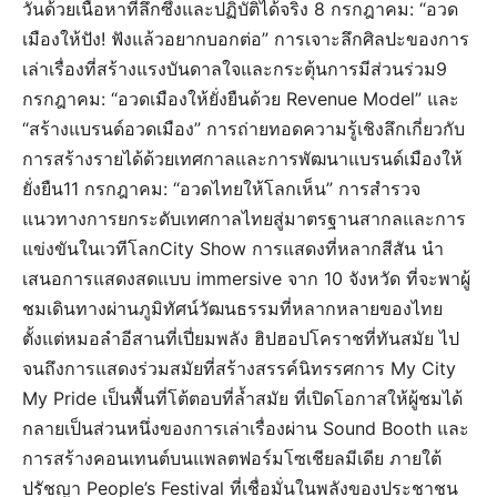
วันด้วยเนื้อหาที่ลึกซึ้งและปฏิบัติได้จริง 8 กรกฎาคม: “อวด
เมืองให้ปัง! ฟังแล้วอยากบอกต่อ” การเจาะลึกศิลปะของการ
เล่าเรื่องที่สร้างแรงบันดาลใจและกระตุ้นการมีส่วนร่วม9
กรกฎาคม: “อวดเมืองให้ยั่งยืนด้วย Revenue Model” และ
“สร้างแบรนด์อวดเมือง” การถ่ายทอดความรู้เชิงลึกเกี่ยวกับ
การสร้างรายได้ด้วยเทศกาลและการพัฒนาแบรนด์เมืองให้
ยั่งยืน11 กรกฎาคม: “อวดไทยให้โลกเห็น” การสำรวจ
แนวทางการยกระดับเทศกาลไทยสู่มาตรฐานสากลและการ
แข่งขันในเวทีโลกCity Show การแสดงที่หลากสีสัน นำ
เสนอการแสดงสดแบบ immersive จาก 10 จังหวัด ที่จะพาผู้
ชมเดินทางผ่านภูมิทัศน์วัฒนธรรมที่หลากหลายของไทย
ตั้งแต่หมอลำอีสานที่เปี่ยมพลัง ฮิปฮอปโคราชที่ทันสมัย ไป
จนถึงการแสดงร่วมสมัยที่สร้างสรรค์นิทรรศการ My City
My Pride เป็นพื้นที่โต้ตอบที่ล้ำสมัย ที่เปิดโอกาสให้ผู้ชมได้
กลายเป็นส่วนหนึ่งของการเล่าเรื่องผ่าน Sound Booth และ
การสร้างคอนเทนต์บนแพลตฟอร์มโซเชียลมีเดีย ภายใต้
ปรัชญา People’s Festival ที่เชื่อมั่นในพลังของประชาชน