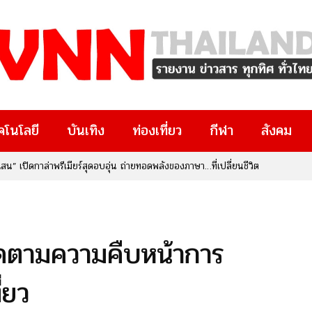
คโนโลยี
บันเทิง
ท่องเที่ยว
กีฬา
สังคม
ทรัพย์สินทางปัญญา จับมือ สกสว. เปิดตัวงานใหญ่แห่งปี “IP x Venture
งๆ มีงานวิจัยอยู่ในมือ หรือกำลังมองหาโอกาสทางธุรกิจและนวัตกรรม
ยที่คุณไม่ควรพลาด!
ติดตามความคืบหน้าการ
่ยว