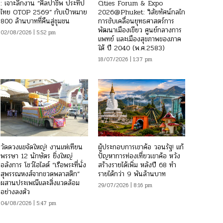
: เจาะลึกงาน “ศิลปาชีพ ประทีป
Cities Forum & Expo
ไทย OTOP 2569” กับเป้าหมาย
2026@Phuket: วิสัยทัศน์กลไก
800 ล้านบาทที่คืนสู่ชุมชน
การขับเคลื่อนยุทธศาสตร์การ
พัฒนาเมืองเขียว ศูนย์กลางการ
02/08/2026 | 5:52 pm
แพทย์ และเมืองสุขภาพของภาค
ใต้ ปี 2040 (พ.ศ.2583)
18/07/2026 | 1:37 pm
วัดดวงแขจัดใหญ่! งานแห่เทียน
ผู้ประกอบการเขาค้อ วอนรัฐ! แก้
พรรษา 12 นักษัตร ยิ่งใหญ่
ปัญหาการท่องเที่ยวเขาค้อ หวัง
อลังการ โชว์ไฮไลต์ “เรือพระที่นั่ง
สร้างรายได้เพิ่ม หลังปี 68 ทำ
สุพรรณหงส์จากขวดพลาสติก”
รายได้กว่า 9 พันล้านบาท
ผสานประเพณีและสิ่งแวดล้อม
29/07/2026 | 8:16 pm
อย่างลงตัว
04/08/2026 | 5:47 pm