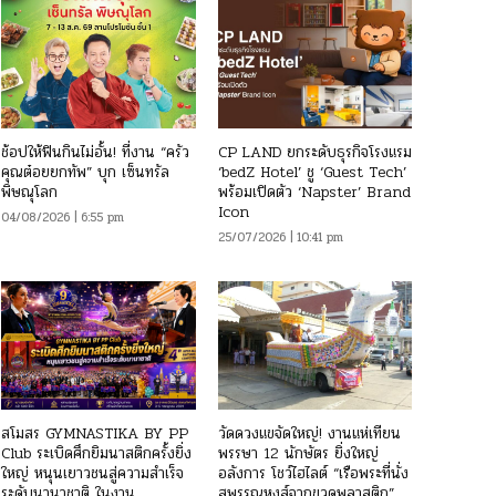
ช้อปให้ฟินกินไม่อั้น! ที่งาน “ครัว
CP LAND ยกระดับธุรกิจโรงแรม
คุณต๋อยยกทัพ” บุก เซ็นทรัล
‘bedZ Hotel’ ชู ‘Guest Tech’
พิษณุโลก
พร้อมเปิดตัว ‘Napster’ Brand
Icon
04/08/2026 | 6:55 pm
25/07/2026 | 10:41 pm
สโมสร GYMNASTIKA BY PP
วัดดวงแขจัดใหญ่! งานแห่เทียน
Club ระเบิดศึกยิมนาสติกครั้งยิ่ง
พรรษา 12 นักษัตร ยิ่งใหญ่
ใหญ่ หนุนเยาวชนสู่ความสำเร็จ
อลังการ โชว์ไฮไลต์ “เรือพระที่นั่ง
ระดับนานาชาติ ในงาน
สุพรรณหงส์จากขวดพลาสติก”