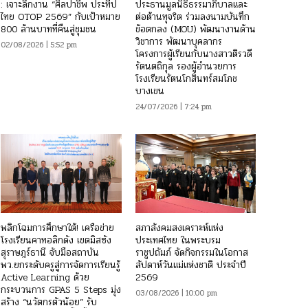
: เจาะลึกงาน “ศิลปาชีพ ประทีป
ประธานมูลนิธิธรรมาภิบาลและ
ไทย OTOP 2569” กับเป้าหมาย
ต่อต้านทุจริต ร่วมลงนามบันทึก
800 ล้านบาทที่คืนสู่ชุมชน
ข้อตกลง (MOU) พัฒนางานด้าน
วิชาการ พัฒนาบุคลากร
02/08/2026 | 5:52 pm
โครงการผู้เรียนกับนางสาวติรวดี
รัตนตถิกุล รองผู้อำนวยการ
โรงเรียนรัตนโกสินทร์สมโภช
บางเขน
24/07/2026 | 7:24 pm
พลิกโฉมการศึกษาใต้! เครือข่าย
สภาสังคมสงเคราะห์แห่ง
โรงเรียนคาทอลิกดัง เขตมิสซัง
ประเทศไทย ในพระบรม
สุราษฎร์ธานี จับมือสถาบัน
ราชูปถัมภ์ จัดกิจกรรมในโอกาส
พว.ยกระดับครูสู่การจัดการเรียนรู้
สัปดาห์วันแม่แห่งชาติ ประจำปี
Active Learning ด้วย
2569
กระบวนการ GPAS 5 Steps มุ่ง
03/08/2026 | 10:00 pm
สร้าง “นวัตกรตัวน้อย” รับ