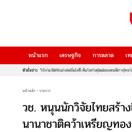
หน้าแรก
เศรษฐกิจ
การตลาด
เท
หัวข้อข่าว
ช้อปให้ฟินกินไม่อั้น! ที่งาน “ครัวคุณต๋อยยกทัพ” บุก เซ็
หน้าหลัก
ราชการ
วช. หนุนนักวิจัยไทยสร้างช
นานาชาติคว้าเหรียญทอง