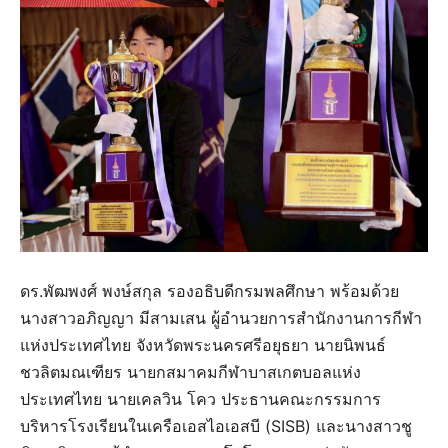
ดร.พัฒพงศ์ พงษ์สกุล รองอธิบดีกรมพลศึกษา พร้อมด้วย
นางสาวอภิญญา มีสามเสน ผู้อำนวยการสำนักงานการกีฬา
แห่งประเทศไทย จังหวัดพระนครศรีอยุธยา นายนิพนธ์
ชวลิตมณเฑียร นายกสมาคมกีฬาบาสเกตบอลแห่ง
ประเทศไทย นายเคลวิน โคว ประธานคณะกรรมการ
บริหารโรงเรียนในเครือเอสไอเอสบี (SISB) และนางสาวชู