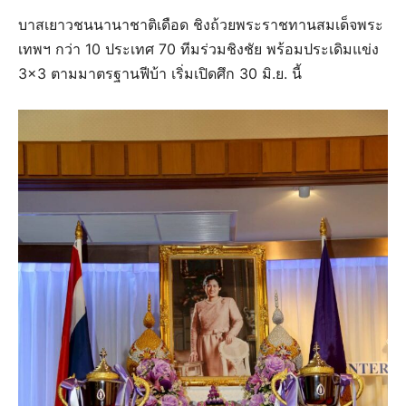
บาสเยาวชนนานาชาติเดือด ชิงถ้วยพระราชทานสมเด็จพระ
เทพฯ กว่า 10 ประเทศ 70 ทีมร่วมชิงชัย พร้อมประเดิมแข่ง
3×3 ตามมาตรฐานฟีบ้า เริ่มเปิดศึก 30 มิ.ย. นี้