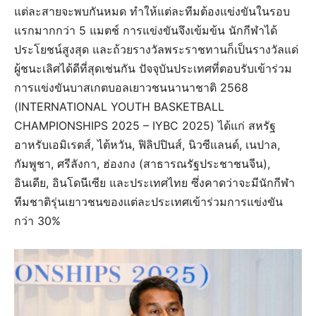
แต่ละสายจะพบกันหมด ทำให้แต่ละทีมต้องแข่งขันในรอบ
แรกมากกว่า 5 แมตช์ การแข่งขันจึงเข้มข้น นักกีฬาได้
ประโยชน์สูงสุด และถ้วยรางวัลพระราชทานก็เป็นรางวัลแด่
ผู้ชนะเลิศได้ดีที่สุดเช่นกัน ปัจจุบันประเทศที่ตอบรับเข้าร่วม
การแข่งขันบาสเกตบอลเยาวชนนานาชาติ 2568
(INTERNATIONAL YOUTH BASKETBALL
CHAMPIONSHIPS 2025 – IYBC 2025) ได้แก่ สหรัฐ
อาหรับเอมิเรตส์, ไต้หวัน, ฟิลิปปินส์, นิวซีแลนด์, เนปาล,
กัมพูชา, ศรีลังกา, ฮ่องกง (สาธารณรัฐประชาชนจีน),
อินเดีย, อินโดนีเซีย และประเทศไทย ซึ่งคาดว่าจะมีนักกีฬา
ทีมชาติรุ่นเยาวชนของแต่ละประเทศเข้าร่วมการแข่งขัน
กว่า 30%