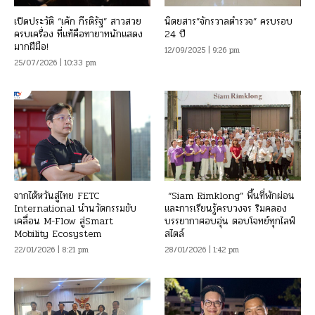
เปิดประวัติ “เค้ก กีรติรัฐ” สาวสวย
นิตยสาร”จักรวาลตำรวจ” ครบรอบ
ครบเครื่อง ที่แท้คือทายาทนักแสดง
24 ปี
มากฝีมือ!
12/09/2025 | 9:26 pm
25/07/2026 | 10:33 pm
จากไต้หวันสู่ไทย FETC
“Siam Rimklong” พื้นที่พักผ่อน
International นำนวัตกรรมขับ
และการเรียนรู้ครบวงจร ริมคลอง
เคลื่อน M-Flow สู่Smart
บรรยากาศอบอุ่น ตอบโจทย์ทุกไลฟ์
Mobility Ecosystem
สไตล์
22/01/2026 | 8:21 pm
28/01/2026 | 1:42 pm