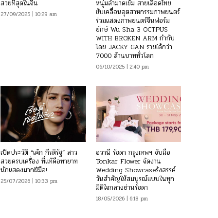
สวยที่สุดในจีน
หนุ่มล่ำมาดเข้ม สายเลือดไทย
ขับเคลื่อนอุตสาหกรรมภาพยนตร์
27/09/2025 | 10:29 am
ร่วมแสดงภาพยนตร์จีนฟอร์ม
ยักษ์ Wu Sha 3 OCTPUS
WITH BROKEN ARM กำกับ
โดย JACKY GAN รายได้กว่า
7000 ล้านบาททั่วโลก
06/10/2025 | 2:40 pm
เปิดประวัติ “เค้ก กีรติรัฐ” สาว
อวานี รัชดา กรุงเทพฯ จับมือ
สวยครบเครื่อง ที่แท้คือทายาท
Tonkar Flower จัดงาน
นักแสดงมากฝีมือ!
Wedding Showcaseรังสรรค์
วันสำคัญให้สมบูรณ์แบบในทุก
25/07/2026 | 10:33 pm
มิติใจกลางย่านรัชดา
18/05/2026 | 6:18 pm