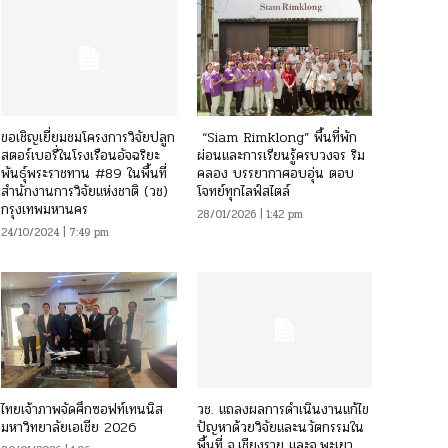
ขอเชิญเยี่ยมชมโครงการวิจัยปลูก
“Siam Rimklong” พื้นที่พัก
สตอร์เบอรี่ในโรงเรือนอัจฉริยะ
ผ่อนและการเรียนรู้ครบวงจร ริม
พันธุ์พระราชทาน #89 ในพื้นที่
คลอง บรรยากาศอบอุ่น ตอบ
สำนักงานการวิจัยแห่งชาติ (วช)
โจทย์ทุกไลฟ์สไตล์
กรุงเทพมหานคร
28/01/2026 | 1:42 pm
24/10/2024 | 7:49 pm
ไทยเจ้าภาพจัดศึกซอฟท์เทนนิส
วช. แถลงผลการดำเนินงานแก้ไข
มหาวิทยาลัยเอเชีย 2026
ปัญหาด้วยวิจัยและนวัตกรรมใน
พื้นที่ จ.เชียงราย และจ.พะเยา