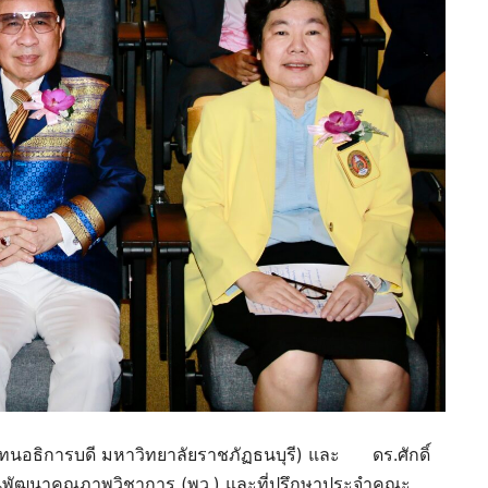
ทนอธิการบดี มหาวิทยาลัยราชภัฏธนบุรี) และ ดร.ศักดิ์
นพัฒนาคุณภาพวิชาการ (พว.) และที่ปรึกษาประจำคณะ