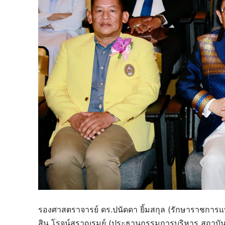
รองศาสตราจารย์ ดร.ปนัดดา ยิ้มสกุล (รักษาราชการแ
สิน โรจน์สราญรมย์ (ประธานกรรมการบริหาร สถาบั