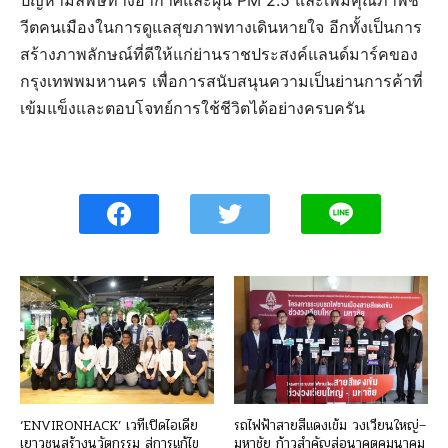
ปัญหามลพิษทางอากาศและฝุ่น PM 2.5 และเพิ่มคุณภาพชี
วีตคนเมืองในการดูแลสุขภาพทางเดินหายใจ อีกทั้งเป็นการ
สร้างภาพลักษณ์ที่ดีให้แก่ย่านราชประสงค์แลนด์มาร์คของ
กรุงเทพพมหานคร เพื่อการสนับสนุนความเป็นย่านการค้าที่
เข้มแข็งและตอบโจทย์การใช้ชีวิตได้อย่างครบครัน
‘ENVIRONHACK’ เวทีเปิดไอเดีย
รถไฟฟ้าสายสีแดงเข้ม วงเวียนใหญ่–
เยาวชนสร้างนวัตกรรม สู่การแก้ไข
มหาชัย ก้าวสำคัญสู่อนาคตคมนาคม