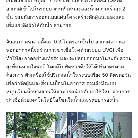
เริ่มต้นจากการดูดอากาศจากด้านล่างด้วยพัดลม และดึง
อากาศเข้าไปในระบบ ผ่านหัวพ่นละอองน้ำความเร็วสูง 2
ชั้น ผสมกับการออกแบบแผ่นโครงสร้างดักฝุ่นละอองและ
เพิ่มแรงตึงผิวให้กับน้ำ สามารถ
จับอนุภาคขนาดตั้งแต่ 0.3 ไมครอนขึ้นไป อากาศจากหอ
ฟอกอากาศนี้จะผ่านการฆ่าเชื้อโรคด้วยระบบ UVGI เพื่อ
ทำให้สะอาดอย่างแท้จริง และจะปล่อยออกมาในระดับความ
สูงที่คนหายใจพอดี โดยมีใบพัดช่วยดึงให้ได้ปริมาตรตาม
ต้องการ ตัวเครื่องใช้ปริมาณน้ำในระบบเพียง 50 ลิตรต่อวัน
เพื่อกำจัดฝุ่นและสิ่งปนเปื้อนในอากาศ รวมถึงมีระบบ
หมุนเวียนน้ำบางส่วนให้สามารถนำกลับมาใช้ใหม่ ผ่านการ
ฆ่าเชื้อด้วยเทคโนโลยีโอโซนในน้ำและระบบกรองน้ำ