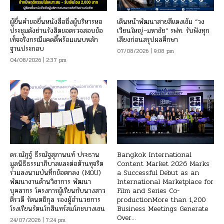
ผู้ยื่นคำขอยื่นหนังสือถึงผู้บริหารหอ
เดินหน้าพัฒนาสายสีแดงเข้ม “วง
ประชุมดังย่านรังสิตขอตรวจสอบข้อ
เวียนใหญ่–มหาชัย” รฟท. รับฟังทุก
เท็จจริงกรณีแคดดี้พร้อมแนบหลัก
เสียงก่อนสรุปผลศึกษา
ฐานประกอบ
07/08/2026 | 9:08 pm
04/08/2026 | 2:37 pm
ดร.ณัฏฐ์ ธีรณัฐสุภานนท์ ประธาน
Bangkok International
มูลนิธิธรรมาภิบาลและต่อต้านทุจริต
Content Market 2026 Marks
ร่วมลงนามบันทึกข้อตกลง (MOU)
a Successful Debut as an
พัฒนางานด้านวิชาการ พัฒนา
International Marketplace for
บุคลากร โครงการผู้เรียนกับนางสาว
Film and Series Co-
ติรวดี รัตนตถิกุล รองผู้อำนวยการ
productionMore than 1,200
โรงเรียนรัตนโกสินทร์สมโภชบางเขน
Business Meetings Generate
Over...
24/07/2026 | 7:24 pm