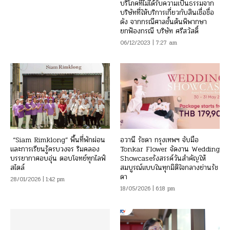
บริโภคที่ไม่ได้รับความเป็นธรรมจาก
บริษัทที่ให้บริการเกี่ยวกับสินเชื่อชื่อ
ดัง จากกรณีศาลชั้นต้นพิพากษา
ยกฟ้องกรณี บริษัท ศรีสวัสดิ์
06/12/2023 | 7:27 am
“Siam Rimklong” พื้นที่พักผ่อน
อวานี รัชดา กรุงเทพฯ จับมือ
และการเรียนรู้ครบวงจร ริมคลอง
Tonkar Flower จัดงาน Wedding
บรรยากาศอบอุ่น ตอบโจทย์ทุกไลฟ์
Showcaseรังสรรค์วันสำคัญให้
สไตล์
สมบูรณ์แบบในทุกมิติใจกลางย่านรัช
ดา
28/01/2026 | 1:42 pm
18/05/2026 | 6:18 pm