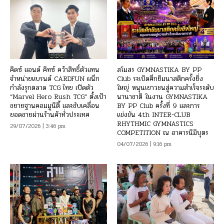
คิดซ์ แอนด์ คิทซ์ คว้าสิทธิ์ตัวแทน
สโมสร GYMNASTIKA BY PP
จำหน่ายแบรนด์ CARDFUN ผนึก
Club ระเบิดศึกยิมนาสติกครั้งยิ่ง
กำลังรุกตลาด TCG ไทย เปิดตัว
ใหญ่ หนุนเยาวชนสู่ความสำเร็จระดับ
“Marvel Hero Rush TCG” ตั้งเป้า
นานาชาติ ในงาน GYMNASTIKA
ขยายฐานคอมมูนิตี้ และขับเคลื่อน
BY PP Club ครั้งที่ 9 และการ
ยอดขายผ่านร้านค้าทั่วประเทศ
แข่งขัน 4th INTER-CLUB
RHYTHMIC GYMNASTICS
29/07/2026 | 3:46 pm
COMPETITION ณ อาคารนิมิบุตร
04/07/2026 | 9:16 pm