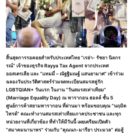
สิ้นสุดการรอคอยสำหรับประเทศไทย “เรย่า- รัชยา นิลกร
รณ์” เจ้าของธุรกิจ Rayya Tax Agent จากประเทศ
ออสเตรเลีย และ “แทมมี่ – ณัฐฐิมณฐ์ แสนยามาศ” เข้าร่วม
ฉลองวันประวัติศาสตร์ร่วมจดทะเบียนสมรสคู่รัก
LGBTQIAN+ วันแรก ในงาน “วันสมรสเท่าเทียม”
(Marriage Equality Day) ณ พารากอน ฮอลล์ ชั้น 5
ศูนย์การค้าสยามพารากอน ที่ผ่านมา พร้อมขอบคุณ “นฤมิต
ไพรด์” คณะทำงานสมรสเท่าเทียมภาคประชาชน และทุก
หน่วยงานที่เกี่ยวข้อง ที่ทำให้มีวันนี้ เผยเตรียมเปิดตัว
“สมาคมนานาพร” ร่วมกับ “คุณนก-มารียา ประมวล”
ต่อสู้