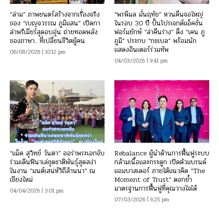
“ล่าม” ภาพยนตร์สร้างจากเรื่องจริง
“พรพิมล มั่นฤทัย” หวนคืนจอใหญ่
ของ “เบญจวรรณ ภูมิแสน” เปิดกา
ในรอบ 30 ปี ปั้นโปรเจกต์แอ็คชั่น
ล่าพรีเมียร์สุดอบอุ่น ถ่ายทอดพลัง
ฟอร์มยักษ์ “ล่าคืนร่าง” ดึง “เคน ภู
ของภาษา…ที่เปลี่ยนชีวิตผู้คน
ภูมิ” ประกบ “กชเบล” พร้อมนัก
แสดงอินเตอร์ร่วมทัพ
06/08/2026 | 10:12 pm
04/03/2026 | 9:41 pm
“แม็ค สุวิทย์ วันตา” ออร่าพระเอกจับ
Rebalance ผู้นำด้านการฟื้นฟูระบบ
ร่วมเดินฟินาเล่ชุดชาติพันธุ์สุดสง่า
กล้ามเนื้อและกระดูก เปิดตัวแบรนด์
ในงาน “มนต์เสน่ห์วิถีล้านนา” ณ
แอมบาสเดอร์ ภายใต้แนวคิด “The
เชียงใหม่
Moment of Trust” ตอกย้ำ
มาตรฐานการฟื้นฟูที่คุณวางใจได้
04/04/2026 | 3:01 pm
07/03/2026 | 6:25 pm