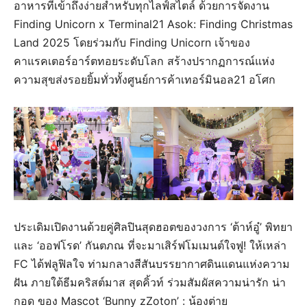
อาหารที่เข้าถึงง่ายสำหรับทุกไลฟ์สไตล์ ด้วยการจัดงาน
Finding Unicorn x Terminal21 Asok: Finding Christmas
Land 2025 โดยร่วมกับ Finding Unicorn เจ้าของ
คาแรคเตอร์อาร์ตทอยระดับโลก สร้างปรากฏการณ์แห่ง
ความสุขส่งรอยยิ้มทั่วทั้งศูนย์การค้าเทอร์มินอล21 อโศก
ประเดิมเปิดงานด้วยคู่ศิลปินสุดฮอตของวงการ ‘ต้าห์อู๋’ พิทยา
และ ‘ออฟโรด’ กันตภณ ที่จะมาเสิร์ฟโมเมนต์ใจฟู! ให้เหล่า
FC ได้ฟลูฟิลใจ ท่ามกลางสีสันบรรยากาศดินแดนแห่งความ
ฝัน ภายใต้ธีมคริสต์มาส สุดคิ้วท์ ร่วมสัมผัสความน่ารัก น่า
กอด ของ Mascot ‘Bunny zZoton’ : น้องต่าย