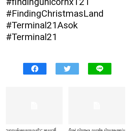
#findingunicornxT21
#FindingChristmasLand
#Terminal21Asok
#Terminal21
“แกรนด์แคนยอนจุงก้า” หุบเขาที่
อ๊อฟ ณัฏฐพล อมรทัต นักแสดงหนุ่ม