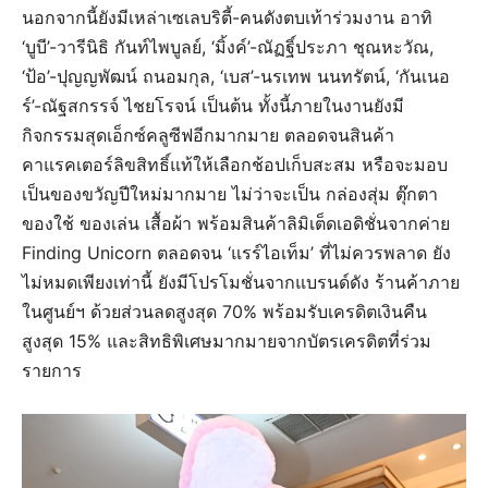
นอกจากนี้ยังมีเหล่าเซเลบริตี้-คนดังตบเท้าร่วมงาน อาทิ
‘บูบี’-วารีนิธิ กันท์ไพบูลย์, ‘มิ้งค์’-ณัฏฐิ์ประภา ชุณหะวัณ,
‘ป้อ’-ปุญญพัฒน์ ถนอมกุล, ‘เบส’-นรเทพ นนทรัตน์, ‘กันเนอ
ร์’-ณัฐสกรรจ์ ไชยโรจน์ เป็นต้น ทั้งนี้ภายในงานยังมี
กิจกรรมสุดเอ็กซ์คลูซีฟอีกมากมาย ตลอดจนสินค้า
คาแรคเตอร์ลิขสิทธิ์แท้ให้เลือกช้อปเก็บสะสม หรือจะมอบ
เป็นของขวัญปีใหม่มากมาย ไม่ว่าจะเป็น กล่องสุ่ม ตุ๊กตา
ของใช้ ของเล่น เสื้อผ้า พร้อมสินค้าลิมิเต็ดเอดิชั่นจากค่าย
Finding Unicorn ตลอดจน ‘แรร์ไอเท็ม’ ที่ไม่ควรพลาด ยัง
ไม่หมดเพียงเท่านี้ ยังมีโปรโมชั่นจากแบรนด์ดัง ร้านค้าภาย
ในศูนย์ฯ ด้วยส่วนลดสูงสุด 70% พร้อมรับเครดิตเงินคืน
สูงสุด 15% และสิทธิพิเศษมากมายจากบัตรเครดิตที่ร่วม
รายการ