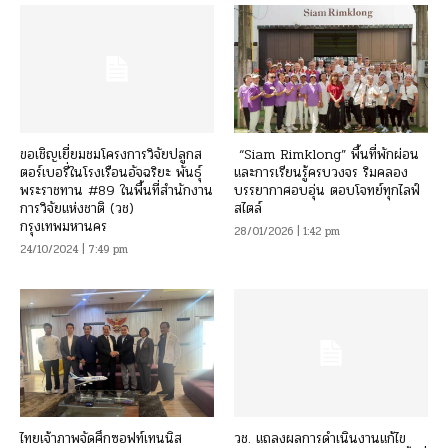
ขอเชิญเยี่ยมชมโครงการวิจัยปลูกส
“Siam Rimklong” พื้นที่พักผ่อน
ตอร์เบอรี่ในโรงเรือนอัจฉริยะ พันธุ์
และการเรียนรู้ครบวงจร ริมคลอง
พระราชทาน #89 ในพื้นที่สำนักงาน
บรรยากาศอบอุ่น ตอบโจทย์ทุกไลฟ์
การวิจัยแห่งชาติ (วช)
สไตล์
กรุงเทพมหานคร
28/01/2026 | 1:42 pm
24/10/2024 | 7:49 pm
ไทยเจ้าภาพจัดศึกซอฟท์เทนนิส
วช. แถลงผลการดำเนินงานแก้ไข