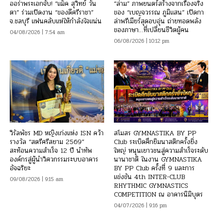
ออร่าพระเอกจับ! “แม็ค สุวิทย์ วัน
“ล่าม” ภาพยนตร์สร้างจากเรื่องจริง
ตา” ร่วมเปิดงาน “ของดีศรีราชา”
ของ “เบญจวรรณ ภูมิแสน” เปิดกา
จ.ชลบุรี แฟนคลับแห่ให้กำลังใจแน่น
ล่าพรีเมียร์สุดอบอุ่น ถ่ายทอดพลัง
ของภาษา…ที่เปลี่ยนชีวิตผู้คน
04/08/2026 | 7:54 am
06/08/2026 | 10:12 pm
วิรัลพัชร MD หญิงเก่งแห่ง ISN คว้า
สโมสร GYMNASTIKA BY PP
รางวัล “สตรีศรีสยาม 2569”
Club ระเบิดศึกยิมนาสติกครั้งยิ่ง
สะท้อนความสำเร็จ 12 ปี นำทัพ
ใหญ่ หนุนเยาวชนสู่ความสำเร็จระดับ
องค์กรสู่ผู้นำวิศวกรรมระบบอาคาร
นานาชาติ ในงาน GYMNASTIKA
อัจฉริยะ
BY PP Club ครั้งที่ 9 และการ
แข่งขัน 4th INTER-CLUB
09/08/2026 | 9:15 am
RHYTHMIC GYMNASTICS
COMPETITION ณ อาคารนิมิบุตร
04/07/2026 | 9:16 pm