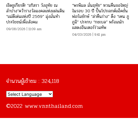
เชิดชูเกียรติ! “อริสรา วังอุทัย ณ
“พรพิมล มั่นฤทัย” หวนคืนจอใหญ่
ลำปาง”คว้ารางวัลมงคลแห่งแผ่นดิน
ในรอบ 30 ปี ปั้นโปรเจกต์แอ็คชั่น
“แม่ดีเด่นแห่งปี 2569” มุ่งมั่นทำ
ฟอร์มยักษ์ “ล่าคืนร่าง” ดึง “เคน ภู
ประโยชน์เพื่อสังคม
ภูมิ” ประกบ “กชเบล” พร้อมนัก
แสดงอินเตอร์ร่วมทัพ
09/08/2026 | 11:09 am
04/03/2026 | 9:41 pm
จำนวนผู้เข้าชม :
324,118
©2022 www.vnnthailand.com