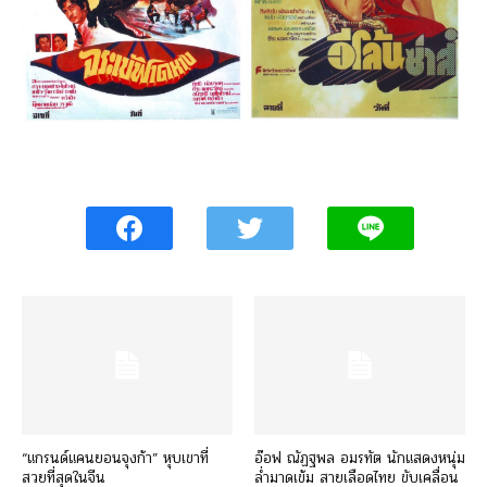
“แกรนด์แคนยอนจุงก้า” หุบเขาที่
อ๊อฟ ณัฏฐพล อมรทัต นักแสดงหนุ่ม
สวยที่สุดในจีน
ล่ำมาดเข้ม สายเลือดไทย ขับเคลื่อน