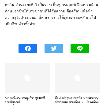
หากิน ส่วนระยะที่ 3 เป็นระยะฟื้นฟู กรมจะจัดฝึกอบรมด้าน
ทักษะอาชีพให้ประชาชนที่ได้รับความเดือดร้อน เพื่อนำ
ความรู้ไปประกอบอาชีพ สร้างรายได้ดูแลครอบครัวต่อไป
อธิบดีฯกล่าวทิ้งท้าย
“แกรนด์แคนยอนจุงก้า” หุบเขาที่
อ๊อฟ ณัฏฐพล อมรทัต นักแสดงหนุ่ม
สวยที่สุดในจีน
ล่ำมาดเข้ม สายเลือดไทย ขับเคลื่อน