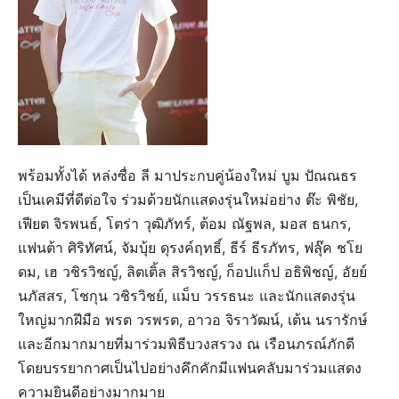
พร้อมทั้งได้ หล่งซื่อ ลี มาประกบคู่น้องใหม่ บูม ปัณณธร
เป็นเคมีที่ดีต่อใจ ร่วมด้วยนักแสดงรุ่นใหม่อย่าง ต๊ะ พิชัย,
เฟียต จิรพนธ์, โตร่า วุฒิภัทร์, ต้อม ณัฐพล, มอส ธนกร,
แฟนต้า ศิริทัศน์, จัมบุ้ย ดุรงค์ฤทธิ์, ธีร์ ธีรภัทร, ฟลุ๊ค ชโย
ดม, เฮ วชิรวิชญ์, ลิตเติ้ล สิรวิชญ์, ก็อปแก็ป อธิพิชญ์, อัยย์
นภัสสร, โชกุน วชิรวิชย์, แม็บ วรรธนะ และนักแสดงรุ่น
ใหญ่มากฝีมือ พรต วรพรต, อาวอ จิราวัฒน์, เต้น นรารักษ์
และอีกมากมายที่มาร่วมพิธีบวงสรวง ณ เรือนภรณ์ภักดี
โดยบรรยากาศเป็นไปอย่างคึกคักมีแฟนคลับมาร่วมแสดง
ความยินดีอย่างมากมาย