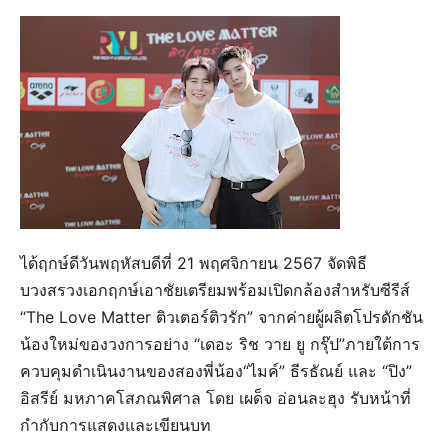
ได้ฤกษ์ดีวันพฤหัสบดีที่ 21 พฤศจิกายน 2567 จัดพิธี
บวงสรวงเอกฤกษ์เอาชัยเตรียมพร้อมเปิดกล้องสำหรับซีรีส์
“The Love Matter ติวเตอร์ติวรัก” จากค่ายผู้ผลิตโปรดักชัน
น้องใหม่ของวงการอย่าง “เดอะ ริช วาย ยู กรุ๊ป”ภายใต้การ
ควบคุมดำเนินงานของสองพี่น้อง“ไมค์” ธีรธัณย์ และ “ปิง”
อิสรีย์ มหภาคโสภณพิศาล โดย เผด็จ อ่อนละฮุง รับหน้าที่
กำกับการแสดงและเขียนบท