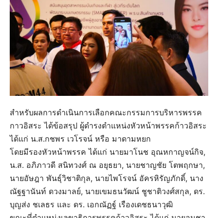
สำหรับผลการดำเนินการเลือกคณะกรรมการบริหารพรรค
กาวอิสระ ได้ข้อสรุป ผู้ดำรงตำแหน่งหัวหน้าพรรคก้าวอิสระ
ได้แก่ น.ส.กชพร เวโรจน์ หรือ มาดามหยก
โดยมีรองหัวหน้าพรรค ได้แก่ นายมาโนช อุณหกาญจน์กิจ,
น.ส. อภิภาวดี สนิทวงศ์ ณ อยุธยา, นายชาญชัย โตพฤกษา,
นายอัษฎา พันธุ์วิชาติกุล, นายไพโรจน์ อัครหิรัญภักดิ์, นาง
ณัฐฐานันท์ ดวงมาลย์, นายเขมธนวัฒน์ ชูชาติวงศ์สกุล, ดร.
บุญส่ง ชเลธร และ ดร. เอกณัฏฐ์ เรืองเดชธนาวุฒิ
ขณะที่ตำแหน่งเลขาธิการพรรคก้าวอิสระ ได้แก่ นายอนุชา