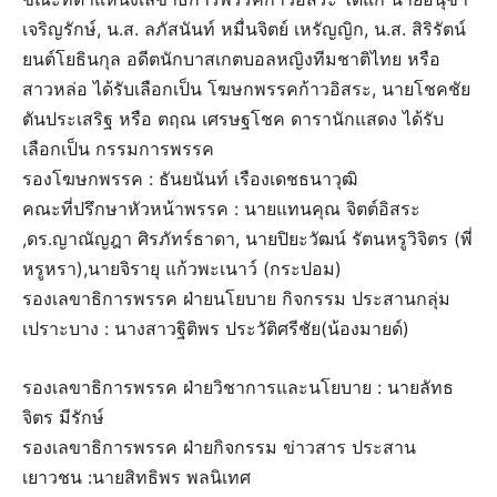
เจริญรักษ์, น.ส. ลภัสนันท์ หมื่นจิตย์ เหรัญญิก, น.ส. สิริรัตน์
ยนต์โยธินกุล อดีตนักบาสเกตบอลหญิงทีมชาติไทย หรือ
สาวหล่อ ได้รับเลือกเป็น โฆษกพรรคก้าวอิสระ, นายโชคชัย
ตันประเสริฐ หรือ ตฤณ เศรษฐโชค ดารานักแสดง ได้รับ
เลือกเป็น กรรมการพรรค
รองโฆษกพรรค : ธันยนันท์ เรืองเดชธนาวุฒิ
คณะที่ปรึกษาหัวหน้าพรรค : นายแทนคุณ จิตต์อิสระ
,ดร.ญาณัญฎา ศิรภัทร์ธาดา, นายปิยะวัฒน์ รัตนหรูวิจิตร (พี่
หรูหรา),นายจิรายุ แก้วพะเนาว์ (กระปอม)
รองเลขาธิการพรรค ฝ่ายนโยบาย กิจกรรม ประสานกลุ่ม
เปราะบาง : นางสาวฐิติพร ประวัติศรีชัย(น้องมายด์)
รองเลขาธิการพรรค ฝ่ายวิชาการและนโยบาย : นายลัทธ
จิตร มีรักษ์
รองเลขาธิการพรรค ฝ่ายกิจกรรม ข่าวสาร ประสาน
เยาวชน :นายสิทธิพร พลนิเทศ