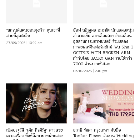
“แกรนด์แคนยอนจุงก้า” หุบเขาที่
อ๊อฟ ณัฏฐพล อมรทัต นักแสดงหนุ่ม
สวยที่สุดในจีน
ล่ำมาดเข้ม สายเลือดไทย ขับเคลื่อน
อุตสาหกรรมภาพยนตร์ ร่วมแสดง
27/09/2025 | 10:29 am
ภาพยนตร์จีนฟอร์มยักษ์ Wu Sha 3
OCTPUS WITH BROKEN ARM
กำกับโดย JACKY GAN รายได้กว่า
7000 ล้านบาททั่วโลก
06/10/2025 | 2:40 pm
เปิดประวัติ “เค้ก กีรติรัฐ” สาวสวย
อวานี รัชดา กรุงเทพฯ จับมือ
ครบเครื่อง ที่แท้คือทายาทนักแสดง
Tonkar Flower จัดงาน Wedding