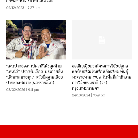
ยกฟ้องกรณี บริษัท ศรีสวัสดิ์
06/12/2023 | 7:27 am
“เคนปากช่อง” เปิดเวทีโค้งสุดท้าย!
ขอเชิญเยี่ยมชมโครงการวิจัยปลูกส
“เคนโด้” ปราศรัยเดือด ประกาศลั่น
ตอร์เบอรี่ในโรงเรือนอัจฉริยะ พันธุ์
“เลิกทาสนายทุน” หวังยึดฐานเสียง
พระราชทาน #89 ในพื้นที่สำนักงาน
ปากช่อง-โคราช(นครราชสีมา)
การวิจัยแห่งชาติ (วช)
กรุงเทพมหานคร
05/02/2026 | 9:11 pm
24/10/2024 | 7:49 pm