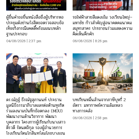
ผู้ยื่นคำขอยื่นหนังสือถึงผู้บริหารหอ
รถไฟฟ้าสายสีแดงเข้ม วงเวียนใหญ่–
ประชุมดังย่านรังสิตขอตรวจสอบข้อ
มหาชัย ก้าวสำคัญสู่อนาคตคมนาคม
เท็จจริงกรณีแคดดี้พร้อมแนบหลัก
สมุทรสาคร ประชาชนร่วมแสดงความ
ฐานประกอบ
คิดเห็นคึกคัก
04/08/2026 | 2:37 pm
06/08/2026 | 8:26 pm
ดร.ณัฏฐ์ ธีรณัฐสุภานนท์ ประธาน
บทเรียนหมื่นล้านจากภาษีบุหรี่ 2
มูลนิธิธรรมาภิบาลและต่อต้านทุจริต
อัตรา: มหากาพย์ความล้มเหลว
ร่วมลงนามบันทึกข้อตกลง (MOU)
ทางการคลัง
พัฒนางานด้านวิชาการ พัฒนา
06/08/2026 | 2:58 pm
บุคลากร โครงการผู้เรียนกับนางสาว
ติรวดี รัตนตถิกุล รองผู้อำนวยการ
โรงเรียนรัตนโกสินทร์สมโภชบางเขน