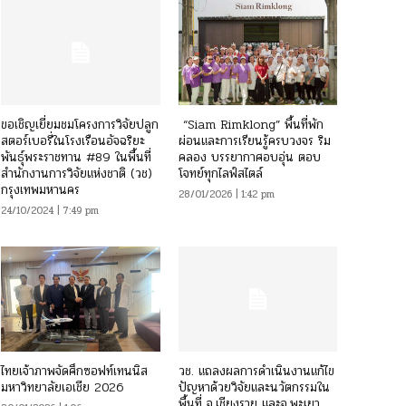
ขอเชิญเยี่ยมชมโครงการวิจัยปลูก
“Siam Rimklong” พื้นที่พัก
สตอร์เบอรี่ในโรงเรือนอัจฉริยะ
ผ่อนและการเรียนรู้ครบวงจร ริม
พันธุ์พระราชทาน #89 ในพื้นที่
คลอง บรรยากาศอบอุ่น ตอบ
สำนักงานการวิจัยแห่งชาติ (วช)
โจทย์ทุกไลฟ์สไตล์
กรุงเทพมหานคร
28/01/2026 | 1:42 pm
24/10/2024 | 7:49 pm
ไทยเจ้าภาพจัดศึกซอฟท์เทนนิส
วช. แถลงผลการดำเนินงานแก้ไข
มหาวิทยาลัยเอเชีย 2026
ปัญหาด้วยวิจัยและนวัตกรรมใน
พื้นที่ จ.เชียงราย และจ.พะเยา