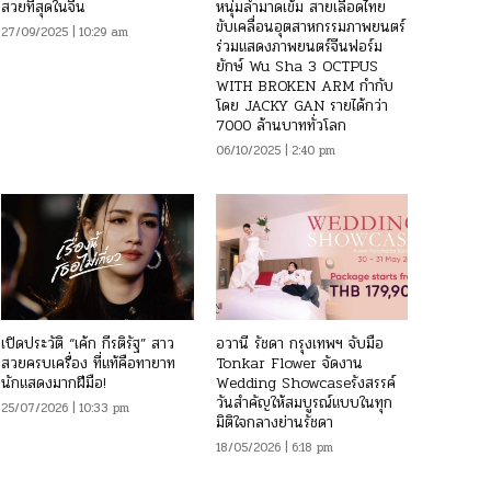
สวยที่สุดในจีน
หนุ่มล่ำมาดเข้ม สายเลือดไทย
ขับเคลื่อนอุตสาหกรรมภาพยนตร์
27/09/2025 | 10:29 am
ร่วมแสดงภาพยนตร์จีนฟอร์ม
ยักษ์ Wu Sha 3 OCTPUS
WITH BROKEN ARM กำกับ
โดย JACKY GAN รายได้กว่า
7000 ล้านบาททั่วโลก
06/10/2025 | 2:40 pm
เปิดประวัติ “เค้ก กีรติรัฐ” สาว
อวานี รัชดา กรุงเทพฯ จับมือ
สวยครบเครื่อง ที่แท้คือทายาท
Tonkar Flower จัดงาน
นักแสดงมากฝีมือ!
Wedding Showcaseรังสรรค์
วันสำคัญให้สมบูรณ์แบบในทุก
25/07/2026 | 10:33 pm
มิติใจกลางย่านรัชดา
18/05/2026 | 6:18 pm