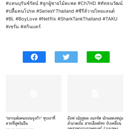
#แทนบุรันช์รัตน์ #ลูกผู้ชายไม้ตะพด #Ch7HD #คัทธนวัฒน์
#ปลื้มคนโปรด #SeriesYThailand #ซีรีส์วายไทยแลนด์
#BL #BoyLove #Netflix #SharkTankThailand #TAKU
#เซรั่ม #สกินแคร์
“แกรนด์แคนยอนจุงก้า” หุบเขาที่
อ๊อฟ ณัฏฐพล อมรทัต นักแสดงหนุ่ม
สวยที่สุดในจีน
ล่ำมาดเข้ม สายเลือดไทย ขับเคลื่อน
อุตสาหกรรมภาพยนตร์ ร่วมแสดง