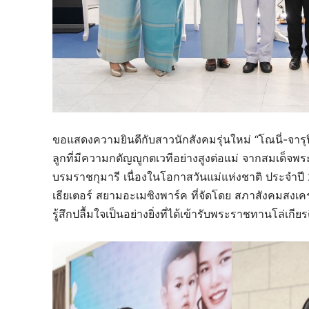
ขอแสดงความยินดีกับสาวนักสังคมรุ่นใหม่ “โณนี่-จารุปิ
ลูกที่มีความกตัญญูกตเวทีอย่างสูงต่อแม่ จากสมเด็จ
บรมราชกุมารี เนื่องในโอกาสวันแม่แห่งชาติ ประจำป
เธียเตอร์ สยามอะเมซิงพาร์ค ที่จัดโดย สภาสังคมสง
รู้สึกปลื้มใจเป็นอย่างยิ่งที่ได้เข้ารับพระราชทานโล่เกียร