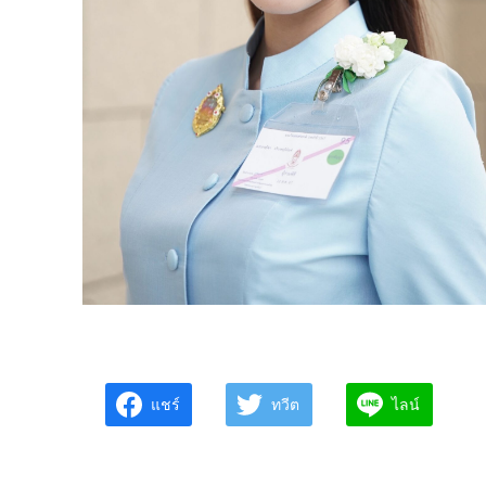
แชร์
ทวีต
ไลน์