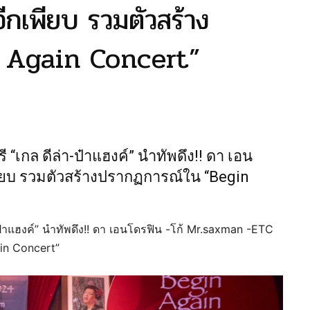
กเพียบ รวมตัวสร้าง
 Again Concert”
กล ดีล่า-ป๋าแฮงค์” นำทัพดึง!! ดา เอน
ียบ รวมตัวสร้างปรากฏการณ์ใน “Begin
าแฮงค์” นำทัพดึง!! ดา เอนโดรฟิน -โก้ Mr.saxman -ETC
in Concert”