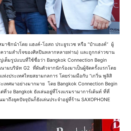
าชิกนำโดย แฮงค์-โอสถ ประยูรเวช หรือ “ป๋าแฮงค์” ผู้
หลังความสำเร็จของศิลปินหลากหลายท่าน) และถูกกล่าวขาน
ญ่เต็มรูปแบบที่ใช้ชื่อว่า Bangkok Connection Begin
นามบริษัท G2 ที่ผันตัวจากนักร้องมาเป็นผู้จัดครั้งแรกโดย
ศแห่งประเทศไทยสยามกลการ โดยร่วมมือกับ “เกวิ่น พูลิสิ
ระดับประเทศมาอย่างมากมาย โดย Bangkok Connection Begin
ที่วง Bangkok ยังเล่นอยู่ที่โรงแรมรามาการ์เด้นท์ ที่ที่
นมาถึงยุคปัจจุบันก็ยังเล่นประจำอยู่ที่ร้าน SAXOPHONE