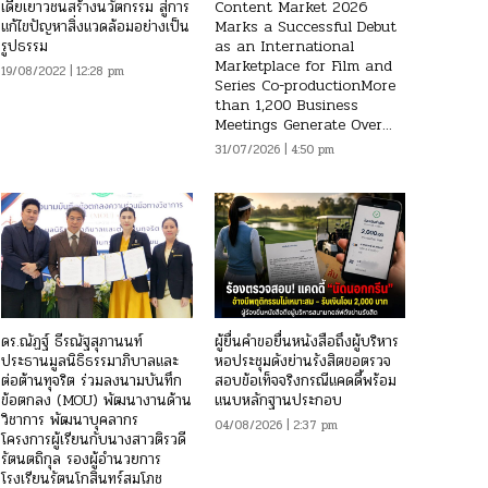
เดียเยาวชนสร้างนวัตกรรม สู่การ
Content Market 2026
แก้ไขปัญหาสิ่งแวดล้อมอย่างเป็น
Marks a Successful Debut
รูปธรรม
as an International
Marketplace for Film and
19/08/2022 | 12:28 pm
Series Co-productionMore
than 1,200 Business
Meetings Generate Over...
31/07/2026 | 4:50 pm
ดร.ณัฏฐ์ ธีรณัฐสุภานนท์
ผู้ยื่นคำขอยื่นหนังสือถึงผู้บริหาร
ประธานมูลนิธิธรรมาภิบาลและ
หอประชุมดังย่านรังสิตขอตรวจ
ต่อต้านทุจริต ร่วมลงนามบันทึก
สอบข้อเท็จจริงกรณีแคดดี้พร้อม
ข้อตกลง (MOU) พัฒนางานด้าน
แนบหลักฐานประกอบ
วิชาการ พัฒนาบุคลากร
04/08/2026 | 2:37 pm
โครงการผู้เรียนกับนางสาวติรวดี
รัตนตถิกุล รองผู้อำนวยการ
โรงเรียนรัตนโกสินทร์สมโภช