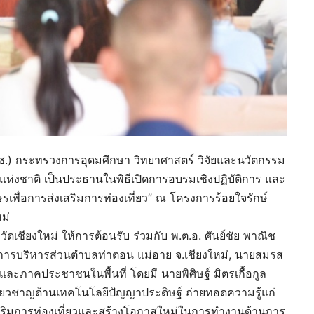
(วช.) กระทรวงการอุดมศึกษา วิทยาศาสตร์ วิจัยและนวัตกรรม
ยแห่งชาติ เป็นประธานในพิธีเปิดการอบรมเชิงปฏิบัติการ และ
ษรเพื่อการส่งเสริมการท่องเที่ยว” ณ โครงการร้อยใจรักษ์
ม่
เชียงใหม่ ให้การต้อนรับ ร่วมกับ พ.ต.อ. ศันย์ชัย พาณิช
์การบริหารส่วนตำบลท่าตอน แม่อาย จ.เชียงใหม่, นายสมรส
นและภาคประชาชนในพื้นที่ โดยมี นายพิศิษฐ์ มิตรเกื้อกูล
ี่ยวชาญด้านเทคโนโลยีปัญญาประดิษฐ์ ถ่ายทอดความรู้แก่
สริมการท่องเที่ยวและสร้างโอกาสใหม่ในการทำงานด้านการ