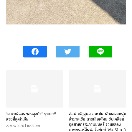
“แกรนด์แคนยอนจุงก้า” หุบเขาที่
อ๊อฟ ณัฏฐพล อมรทัต นักแสดงหนุ่ม
สวยที่สุดในจีน
ล่ำมาดเข้ม สายเลือดไทย ขับเคลื่อน
อุตสาหกรรมภาพยนตร์ ร่วมแสดง
27/09/2025 | 10:29 am
ภาพยนตร์จีนฟอร์มยักษ์ Wu Sha 3