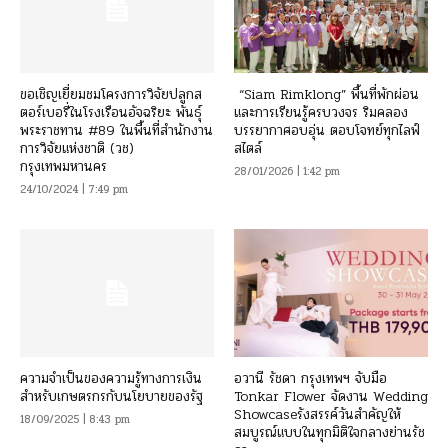
ขอเชิญเยี่ยมชมโครงการวิจัยปลูกส
“Siam Rimklong” พื้นที่พักผ่อน
ตอร์เบอรี่ในโรงเรือนอัจฉริยะ พันธุ์
และการเรียนรู้ครบวงจร ริมคลอง
พระราชทาน #89 ในพื้นที่สำนักงาน
บรรยากาศอบอุ่น ตอบโจทย์ทุกไลฟ์
การวิจัยแห่งชาติ (วช)
สไตล์
กรุงเทพมหานคร
28/01/2026 | 1:42 pm
24/10/2024 | 7:49 pm
ความจำเป็นของความรู้ทางการเงิน
อวานี รัชดา กรุงเทพฯ จับมือ
สำหรับเกษตรกรกับนโยบายของรัฐ
Tonkar Flower จัดงาน Wedding
Showcaseรังสรรค์วันสำคัญให้
18/09/2025 | 8:43 pm
สมบูรณ์แบบในทุกมิติใจกลางย่านรัช