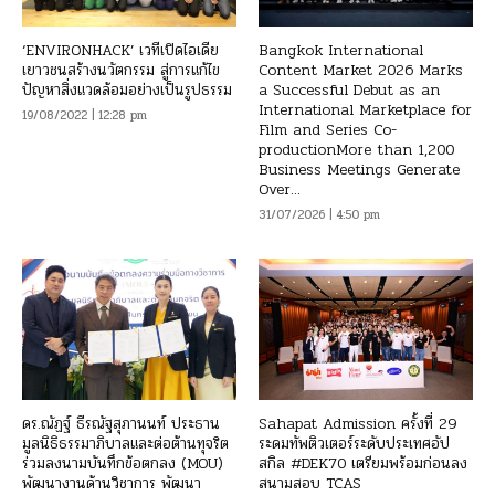
‘ENVIRONHACK’ เวทีเปิดไอเดีย
Bangkok International
เยาวชนสร้างนวัตกรรม สู่การแก้ไข
Content Market 2026 Marks
ปัญหาสิ่งแวดล้อมอย่างเป็นรูปธรรม
a Successful Debut as an
International Marketplace for
19/08/2022 | 12:28 pm
Film and Series Co-
productionMore than 1,200
Business Meetings Generate
Over...
31/07/2026 | 4:50 pm
ดร.ณัฏฐ์ ธีรณัฐสุภานนท์ ประธาน
Sahapat Admission ครั้งที่ 29
มูลนิธิธรรมาภิบาลและต่อต้านทุจริต
ระดมทัพติวเตอร์ระดับประเทศอัป
ร่วมลงนามบันทึกข้อตกลง (MOU)
สกิล #DEK70 เตรียมพร้อมก่อนลง
พัฒนางานด้านวิชาการ พัฒนา
สนามสอบ TCAS