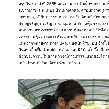
ตรุษจีน ประจำปี 2565 ณ สถานแรกรับเด็กชายปากเกร็
อ.ปากเกร็ด จ.นนทบุรี บ้านพักเด็กและครอบครัวสมุ
เยาวชน มูลนิธิมหาราช สถานแรกรับเด็กหญิงบ้านธัญญพร
พึ่งหญิงธัญบุรี อ.ธัญบุรี จ.ปทุมธานี สถานคุ้มครอ
คนพิการ บ้านราชาวดีชาย สถานคุ้มครองคนไร้ที่พึ่งน
และสถานคุ้มครองและพัฒนาคนพิการพระประแดง จ.สมุท
แทนจากหน่วยงานต่างๆ แต่ละแห่งเป็นผู้รับมอบ อีกทั้ง
ปันสุข เอื้อเฟื้อเผื่อแผ่ต่อกัน” ของมูลนิธิป่อเต็กตึ๊ง
ชีวิตประจำวัน ในสถานการณ์การแพร่ระบาดของโควิด
หมื่นห้าพันห้าร้อยเจ็ดสิบห้าบาทถ้วน)
.