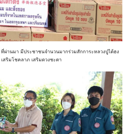
65 ที่ผ่านมา มีประชาชนจำนวนมากร่วมสักการะหลวงปู่ไต้ฮง
่ง เสริมโชคลาภ เสริมดวงชะตา