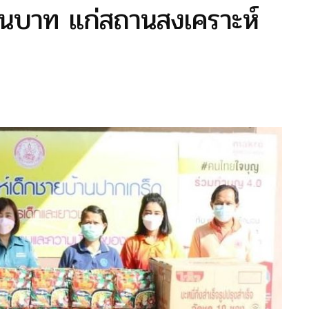
แสนบาท แก่สถานสงเคราะห์