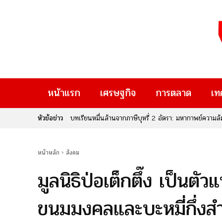
หน้าแรก
เศรษฐกิจ
การตลาด
เท
หัวข้อข่าว
วิจัย-นวัตกรรม-เทคโนโลยี คือโอกาสใหม่ของคนพิการไทย
หน้าหลัก
สังคม
มูลนิธิป่อเต็กตึ๊ง เป็นตั
ขนมมงคลและบะหมี่กึ่งสำ