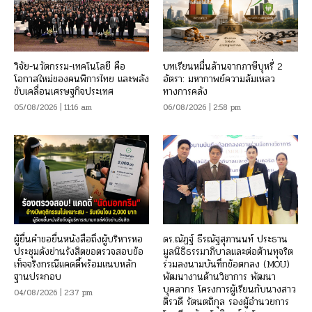
วิจัย-นวัตกรรม-เทคโนโลยี คือ
บทเรียนหมื่นล้านจากภาษีบุหรี่ 2
โอกาสใหม่ของคนพิการไทย และพลัง
อัตรา: มหากาพย์ความล้มเหลว
ขับเคลื่อนเศรษฐกิจประเทศ
ทางการคลัง
05/08/2026 | 11:16 am
06/08/2026 | 2:58 pm
ผู้ยื่นคำขอยื่นหนังสือถึงผู้บริหารหอ
ดร.ณัฏฐ์ ธีรณัฐสุภานนท์ ประธาน
ประชุมดังย่านรังสิตขอตรวจสอบข้อ
มูลนิธิธรรมาภิบาลและต่อต้านทุจริต
เท็จจริงกรณีแคดดี้พร้อมแนบหลัก
ร่วมลงนามบันทึกข้อตกลง (MOU)
ฐานประกอบ
พัฒนางานด้านวิชาการ พัฒนา
บุคลากร โครงการผู้เรียนกับนางสาว
04/08/2026 | 2:37 pm
ติรวดี รัตนตถิกุล รองผู้อำนวยการ