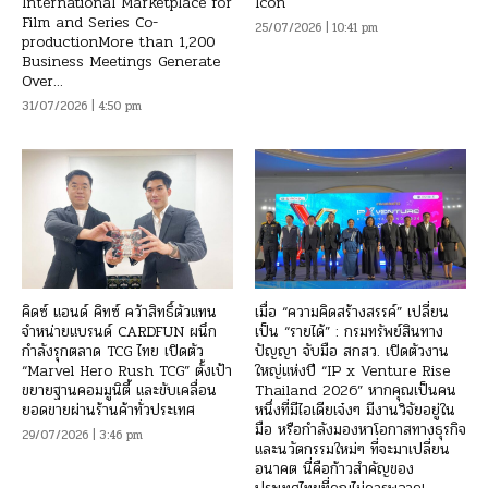
International Marketplace for
Icon
Film and Series Co-
25/07/2026 | 10:41 pm
productionMore than 1,200
Business Meetings Generate
Over...
31/07/2026 | 4:50 pm
คิดซ์ แอนด์ คิทซ์ คว้าสิทธิ์ตัวแทน
เมื่อ “ความคิดสร้างสรรค์” เปลี่ยน
จำหน่ายแบรนด์ CARDFUN ผนึก
เป็น “รายได้” : กรมทรัพย์สินทาง
กำลังรุกตลาด TCG ไทย เปิดตัว
ปัญญา จับมือ สกสว. เปิดตัวงาน
“Marvel Hero Rush TCG” ตั้งเป้า
ใหญ่แห่งปี “IP x Venture Rise
ขยายฐานคอมมูนิตี้ และขับเคลื่อน
Thailand 2026” หากคุณเป็นคน
ยอดขายผ่านร้านค้าทั่วประเทศ
หนึ่งที่มีไอเดียเจ๋งๆ มีงานวิจัยอยู่ใน
มือ หรือกำลังมองหาโอกาสทางธุรกิจ
29/07/2026 | 3:46 pm
และนวัตกรรมใหม่ๆ ที่จะมาเปลี่ยน
อนาคต นี่คือก้าวสำคัญของ