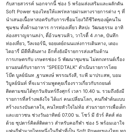
กับสายสวรรค์ นอกจากนี้ ช่อง 5 พร้อมส่งเสริมและผลักดัน
Soft Power ของไทยให้แพร่หลายผ่านทางรายการต่าง ๆ ที่
นำเสนอเนื้อหาสอดรับกับการเชื่อมโยงวิถีชีวิตของผู้คนใน
ชุมชน ทั้งด้านอาหาร การท่องเที่ยว ศิลปะ วัฒนธรรม อาทิ
ล่องสราญจานสง่า, ตี๋อ้วนชวนหิว, วาไรตี้ 4 ภาค, บันทึก
ท่องเที่ยว, วีลเจอร์นี, จอยเดย์ถนนแห่งการเดินทาง, เดอะ
ไดอารี่ มีดีที่เดินทาง อีกทั้งยังมีรายการส่งเสริมด้าน
การเกษตรกับ เกษตรช่อง 5 พัฒนาชุมชน ไม่ตกเทรนด์เรื่อง
ยานยนต์กับรายการ “SPEEDTALK” ดำเนินรายการโดย
โบ๊ต บูลย์นันท ,ฐานพงษ์ พรรณรังสี, ระพี มาประสพ, บอม
วิบูลย์นันท์ ที่จะมาร่วมพูดคุยเรื่องราวเกี่ยวกับรถยนต์
ติดตามชมได้ทุกวันจันทร์ถึงศุกร์ เวลา 10.40 น. รวมถึงยังมี
รายการที่สร้างพลังใจ ได้แก่ คนเปลี่ยนโลก, คนกีฬาต้นแบบ
สร้างแรงบันดาลใจ, คนไทยหัวใจไม่ท้อ ส่วนรายการเพื่อเด็ก
และเยาวชน ช่วงวันอาทิตย์ 07.00 น. โชว์ มี ยัวร์ คิดส์ ต่อ
ด้วย ซุปตาร์คิดส์ติดดาว สำหรับคอกีฬา ช่อง 5 พร้อมเอาใจ
แฟนกีฬามวยไทยหนึ่งในกีฬาที่เป็น Soft Powerของไทย ทุก