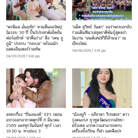
“พรพิมล มั่นฤทัย” หวนคืนจอใหญ่
“แม็ค สุวิทย์ วันตา” ออร่าพระเอกจับ
ในรอบ 30 ปี ปั้นโปรเจกต์แอ็คชั่น
ร่วมเดินฟินาเล่ชุดชาติพันธุ์สุดสง่า
ฟอร์มยักษ์ “ล่าคืนร่าง” ดึง “เคน ภู
ในงาน “มนต์เสน่ห์วิถีล้านนา” ณ
ภูมิ” ประกบ “กชเบล” พร้อมนัก
เชียงใหม่
แสดงอินเตอร์ร่วมทัพ
04/04/2026 | 3:01 pm
04/03/2026 | 9:41 pm
ละครเรื่อง “ปิ่นอนงค์” EP.1 (ตอน
“น้องยูกิ – อภิชาดา วีระเตชะ” ดาว
แรก)ออกอากาศศุกร์ที่ 6 มีนาคม
รุ่งคนเก่ง! ยุวทูตวัฒนธรรมไทย–
2569 และทุกวันจันทร์-ศุกร์ เวลา
ฝรั่งเศส มากความสามารถครบ
19.00 น. ทางช่อง 3
เครื่องทั้งเรียน กีฬา และศิลปะ