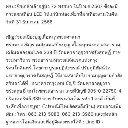
พระวชิรเกล้าเจ้าอยู่หัว 72 พรรษา ในปี พ.ศ.2567 ซึ่งจะมี
การแจกเทียน LED ให้แก่นักท่องเที่ยวที่มาเที่ยวงานในคืน
วันที่ 31 ธันวาคม 2566
เชิญร่วมเสบียงบุญเกื้อหนุนพระศาสนา
พร้อมขอเชิญร่วมสั่งสมเสบียงบุญ เกื้อหนุนพระศาสนา ร่วม
เฉลิมฉลองสมโภช 338 ปี วัดมหาธาตุยุวราชรังสฤษฎิ์ ราช
วรมหาวิหาร พระอารามหลวงแห่งแรกแห่งกรุง
รัตนโกสินทร์ โดยการบูรณปฏิสังขรณ์ ปรับภูมิทัศน์วัด
มหาธาตุยุวราชรังสฤษฎิ์ ให้งามสง่าสืบไป ร่วมบุญตามกำลัง
ศรัทธาได้ที่ : ธนาคารกรุงเทพ บัญชี วัดมหาธาตุยุวรา
ชรังสฤษฎิ์ สมโภชพระอาราม เลขที่บัญชี 905-0-22750-4
บริจาคทรัพย์ 339 บาท รับพระสมเด็จอรหัง 1 องค์ เป็นที่
ระลึกเพื่อการบูชา (ไปรษณีย์ไทยจัดส่งถึงบ้าน) สอบถามเพิ่ม
เติม : โทร. 063-213-5083, 063-213-3960 และส่งหลัก
ฐานการโอนเงินและที่อยู่จัดส่งพระได้ที่ : Line ID :