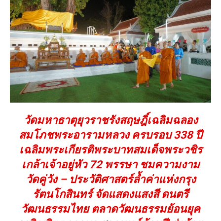
วัดมหาธาตุยุวราชรังสฤษฎิ์เฉลิมฉลอง
สมโภชพระอารามหลวง ครบรอบ 338 ปี
เฉลิมพระเกียรติพระบาทสมเด็จพระวชิร
เกล้าเจ้าอยู่หัว 72 พรรษา ชมความงาม
วัดคู่วัง – ประวัติศาสตร์ล้ำค่าแห่งกรุง
รัตนโกสินทร์ จัดแสดงแสงสี ดนตรี
วัฒนธรรมไทย ตลาดวัฒนธรรมย้อนยุค