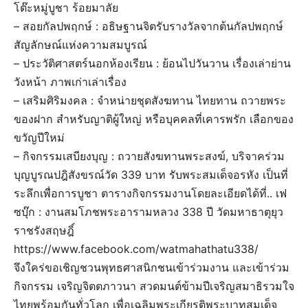
โต๊ะหมู่บูชา ร้อยมาลัย
– สอยกัลปพฤกษ์ : อธิษฐานจิตรับรางวัลจากต้นกัลปพฤกษ์
สัญลักษณ์แห่งความสมบูรณ์
– ประวัติศาสตร์นอกห้องเรียน : ย้อนไปวันวาน เรื่องเล่าย่าน
วังหน้า ภาพเก่าเล่าเรื่อง
– เสริมศิริมงคล : จำหน่ายชุดสังฆทาน ไทยทาน ถวายพระ
ของฝาก สำหรับญาติผู้ใหญ่ หรือบุคคลที่เคารพรัก เลือกของ
ขวัญปีใหม่
– กิจกรรมเสบียงบุญ : ถวายสังฆทานพระสงฆ์, บริจาคร่วม
บุญบูรณปฎิสังขรณ์วัด 339 บาท รับพระสมเด็จอรหัง เป็นที่
ระลึกเพื่อการบูชา ตารางกิจกรรมงานโดยละเอียดได้ที่.. เฟ
ซบุ๊ก : งานสมโภชพระอารามหลวง 338 ปี วัดมหาธาตุยุว
ราชรังสฤษฎิ์
https://www.facebook.com/watmahathatu338/
จึงใคร่ขอเชิญชวนพุทธศาสนิกชนเข้าร่วมงาน และเข้าร่วม
กิจกรรม เจริญจิตตภาวนา สวดมนต์ข้ามปีเจริญสมาธิรวมใจ
ไทยพร้อมกันทั่วโลก เพื่อเฉลิมพระเกียรติพระบาทสมเด็จ