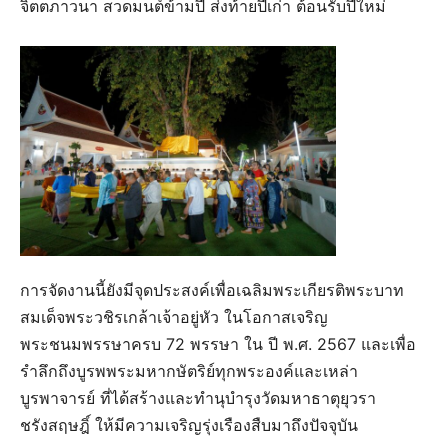
จิตตภาวนา สวดมนต์ข้ามปี ส่งท้ายปีเก่า ต้อนรับปีใหม่
การจัดงานนี้ยังมีจุดประสงค์เพื่อเฉลิมพระเกียรติพระบาท
สมเด็จพระวชิรเกล้าเจ้าอยู่หัว ในโอกาสเจริญ
พระชนมพรรษาครบ 72 พรรษา ใน ปี พ.ศ. 2567 และเพื่อ
รำลึกถึงบูรพพระมหากษัตริย์ทุกพระองค์และเหล่า
บูรพาจารย์ ที่ได้สร้างและทำนุบำรุงวัดมหาธาตุยุวรา
ชรังสฤษฎิ์ ให้มีความเจริญรุ่งเรืองสืบมาถึงปัจจุบัน