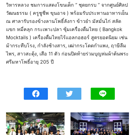
วิหารหลวง ชมการแสดงโขนเด็ก “ ชุดยกรบ ” จากศูนย์ศิลป
วัฒนธรรม ( ครูชูชีพ ขุนอาจ ) พร้อมรับประทานอาหารเย็น
ณ ศาลารับรองข้างลานโพธิ์ลังกา ข้าวยำ มัสมั่นไก่ สลัด
แขก หมี่คลุก กระเพาะปลา ซุ้มเครื่องดื่มไทย ( Bangkok
Mocktails ) เครื่องดื่มไทยไร้แอลกอฮอร์ สูตรยอดนิยม เช่น
ม้ากระทืบโรง, กำลังช้างสาร, เฒ่ากระโดดกำแพง, ฤาษีลืม
ไพร, สาวสะดุ้ง, เสือ 11 ตัว ก่อนปิดท้ายร่วมบุญห่มผ้าต้นพระ
ศรีมหาโพธิ์อายุ 205 ปี