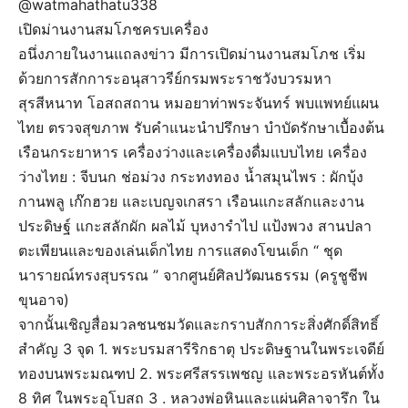
@watmahathatu338
เปิดม่านงานสมโภชครบเครื่อง
อนึ่งภายในงานแถลงข่าว มีการเปิดม่านงานสมโภช เริ่ม
ด้วยการสักการะอนุสาวรีย์กรมพระราชวังบวรมหา
สุรสีหนาท โอสถสถาน หมอยาท่าพระจันทร์ พบแพทย์แผน
ไทย ตรวจสุขภาพ รับคำแนะนำปรึกษา บำบัดรักษาเบื้องต้น
เรือนกระยาหาร เครื่องว่างและเครื่องดื่มแบบไทย เครื่อง
ว่างไทย : จีบนก ช่อม่วง กระทงทอง น้ำสมุนไพร : ผักบุ้ง
กานพลู เก๊กฮวย และเบญจเกสรา เรือนแกะสลักและงาน
ประดิษฐ์ แกะสลักผัก ผลไม้ บุหงารำไป แป้งพวง สานปลา
ตะเพียนและของเล่นเด็กไทย การแสดงโขนเด็ก “ ชุด
นารายณ์ทรงสุบรรณ ” จากศูนย์ศิลปวัฒนธรรม (ครูชูชีพ
ขุนอาจ)
จากนั้นเชิญสื่อมวลชนชมวัดและกราบสักการะสิ่งศักดิ์สิทธิ์
สำคัญ 3 จุด 1. พระบรมสารีริกธาตุ ประดิษฐานในพระเจดีย์
ทองบนพระมณฑป 2. พระศรีสรรเพชญ และพระอรหันต์ทั้ง
8 ทิศ ในพระอุโบสถ 3 . หลวงพ่อหินและแผ่นศิลาจารึก ใน