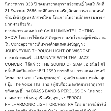
นิทรรศการ 338 ปี วัดมหาธาตุยุวราชรังสฤษฎิ์ โดยในวันที่
31 ธันวาคม 2565 จะมีกิจกรรมเจริญจิตตภาวนา สวดมนต์
ข้ามปีเข้าสู่พุทธศักราชใหม่ โดยภายในงานมีกิจกรรมต่าง ๆ
มากมายด้วยกัน
การจัดการแสดงประดับไฟ ILLUMINATE LIGHTING
SHOW โดยการใช้แสง สี ดึงดูดความสนใจของผู้เข้าชมงาน
ใน Concept “การเดินทางด้วยแสงแห่งปัญญา :
JOURNEYING THROUGH LIGHT OF WISDOM”
การแสดงดนตรี ILLUMINATE WITH THAI JAZZ
CONCERT ได้แก่ วง THE SOUND OF SIAM , อ.ธนิสร์ ศรี
กลิ่นดี ศิลปินแห่งชาติ ปี 2559 สาขาศิลปะการแสดง (ดนตรี
ไทยสากล) ฉายา “จอมยุทธขลุ่ย” , คุณปุ้ย ดวงพร พงศ์ผาสุก
( ปุ้ย The Voice Thailand ) ผู้ขับร้องเพลงวัดมหาธาตุยุวรา
ชรังสฤษฎิ์ , วง BRASS BAND & PERCUSSION โดย รอง
ศาสตราจารย์ ดร.สุกรี เจริญสุข , วง FEROCI
PHILHARMONIC LIGHT ORCHESTRA โดย อาจารย์ดำริห์