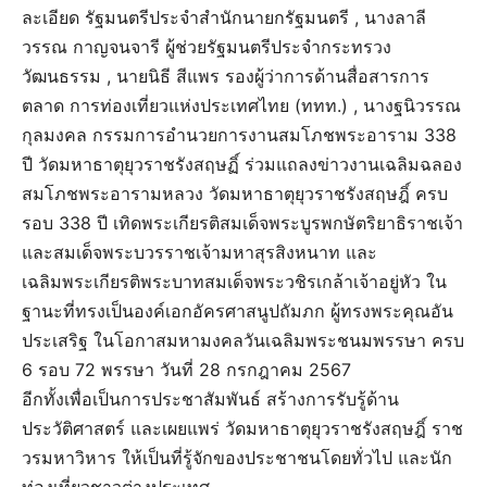
ละเอียด รัฐมนตรีประจำสำนักนายกรัฐมนตรี , นางลาลี
วรรณ กาญจนจารี ผู้ช่วยรัฐมนตรีประจำกระทรวง
วัฒนธรรม , นายนิธี สีแพร รองผู้ว่าการด้านสื่อสารการ
ตลาด การท่องเที่ยวแห่งประเทศไทย (ททท.) , นางฐนิวรรณ
กุลมงคล กรรมการอำนวยการงานสมโภชพระอาราม 338
ปี วัดมหาธาตุยุวราชรังสฤษฏิ์ ร่วมแถลงข่าวงานเฉลิมฉลอง
สมโภชพระอารามหลวง วัดมหาธาตุยุวราชรังสฤษฎิ์ ครบ
รอบ 338 ปี เทิดพระเกียรติสมเด็จพระบูรพกษัตริยาธิราชเจ้า
และสมเด็จพระบวรราชเจ้ามหาสุรสิงหนาท และ
เฉลิมพระเกียรติพระบาทสมเด็จพระวชิรเกล้าเจ้าอยู่หัว ใน
ฐานะที่ทรงเป็นองค์เอกอัครศาสนูปถัมภก ผู้ทรงพระคุณอัน
ประเสริฐ ในโอกาสมหามงคลวันเฉลิมพระชนมพรรษา ครบ
6 รอบ 72 พรรษา วันที่ 28 กรกฎาคม 2567
อีกทั้งเพื่อเป็นการประชาสัมพันธ์ สร้างการรับรู้ด้าน
ประวัติศาสตร์ และเผยแพร่ วัดมหาธาตุยุวราชรังสฤษฎิ์ ราช
วรมหาวิหาร ให้เป็นที่รู้จักของประชาชนโดยทั่วไป และนัก
ท่องเที่ยวชาวต่างประเทศ