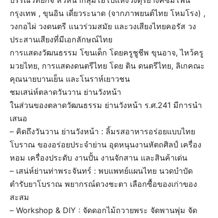
บรรณวิทยกิจ หัวหน้ากลุ่มโอโบแห่งวงดุริยางค์ซิมโฟนี
กรุงเทพ , ขุนอิน เดี่ยวระนาด (จากภาพยนต์ไทย โหมโรง) ,
วงกอไผ่ วงดนตรี แนวร่วมสมัย และวงเสียงไทยคอรัส วง
ประสานเสียงที่มีเอกลักษณ์ไทย
การแสดงวัฒนธรรม โขนเด็ก โดยครูชูชีพ ขุนอาจ, ไหว้ครู
มวยไทย, การแสดงดนตรีไทย โดย ดิน ดนตรีไทย, ลิเกคณะ
คุณนายบานเย็น และโนราห์เยาวชน
ชมเสน่ห์ตลาดวันวาน ย่านวังหน้า
ในส่วนของตลาดวัฒนธรรม ย่านวังหน้า ร.ศ.241 มีการนำ
เสนอ
– คิดถึงวันวาน ย่านวังหน้า : ลิ้มรสอาหารอร่อยแบบไทย
โบราณ ของอร่อยประจำย่าน อุดหนุนงานหัตถศิลป์ เครื่อง
หอม เครื่องประดับ งานปั้น งานจักสาน และสินค้าเด่น
– เสน่ห์ย่านท่าพระจันทร์ : พบแพทย์แผนไทย นวดบำบัด
ตำรับยาโบราณ พยากรณ์ดวงชะตา เลือกซื้อของเก่าของ
สะสม
– Workshop & DIY : จัดดอกไม้ถวายพระ จัดพานพุ่ม จัด