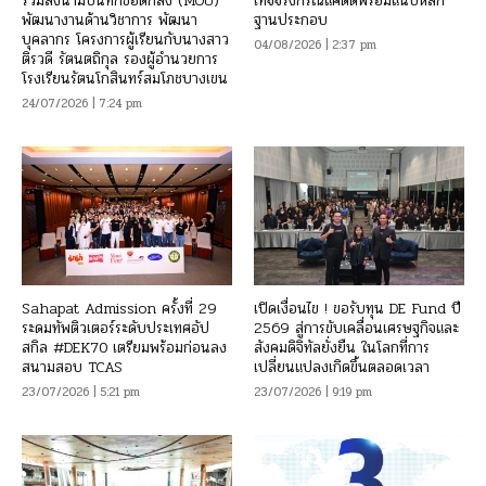
ร่วมลงนามบันทึกข้อตกลง (MOU)
เท็จจริงกรณีแคดดี้พร้อมแนบหลัก
พัฒนางานด้านวิชาการ พัฒนา
ฐานประกอบ
บุคลากร โครงการผู้เรียนกับนางสาว
04/08/2026 | 2:37 pm
ติรวดี รัตนตถิกุล รองผู้อำนวยการ
โรงเรียนรัตนโกสินทร์สมโภชบางเขน
24/07/2026 | 7:24 pm
Sahapat Admission ครั้งที่ 29
เปิดเงื่อนไข ! ขอรับทุน DE Fund ปี
ระดมทัพติวเตอร์ระดับประเทศอัป
2569 สู่การขับเคลื่อนเศรษฐกิจและ
สกิล #DEK70 เตรียมพร้อมก่อนลง
สังคมดิจิทัลยั่งยืน ในโลกที่การ
สนามสอบ TCAS
เปลี่ยนแปลงเกิดขึ้นตลอดเวลา
23/07/2026 | 5:21 pm
23/07/2026 | 9:19 pm