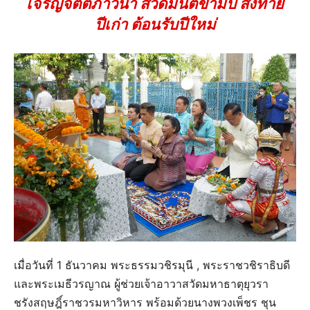
เจริญจิตตภาวนา สวดมนต์ข้ามปี ส่งท้าย
ปีเก่า ต้อนรับปีใหม่
เมื่อวันที่ 1 ธันวาคม พระธรรมวชิรมุนี , พระราชวชิราธิบดี
และพระเมธีวรญาณ ผู้ช่วยเจ้าอาวาสวัดมหาธาตุยุวรา
ชรังสฤษฎิ์ราชวรมหาวิหาร พร้อมด้วยนางพวงเพ็ชร ชุน