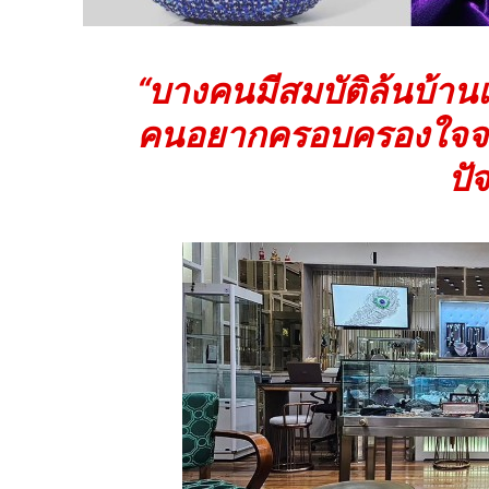
“บางคนมีสมบัติล้นบ้านแ
คนอยากครอบครองใจจะ
ปัจ