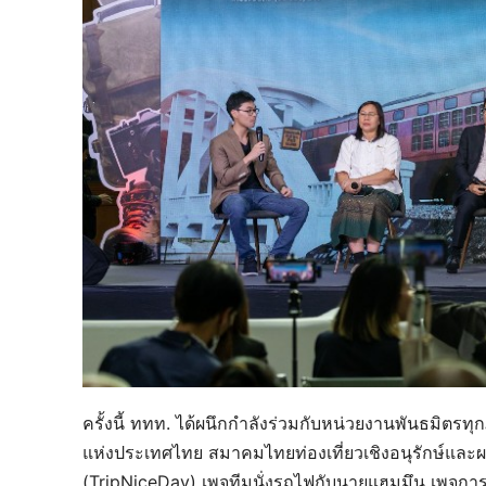
ครั้งนี้ ททท. ได้ผนึกกำลังร่วมกับหน่วยงานพันธมิตร
แห่งประเทศไทย สมาคมไทยท่องเที่ยวเชิงอนุรักษ์และผจ
(TripNiceDay) เพจทีมนั่งรถไฟกับนายแฮมมึน เพจการท