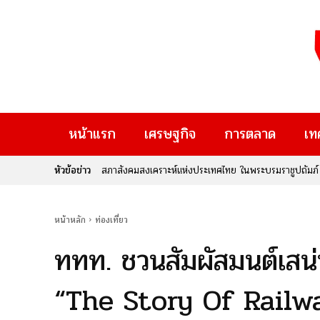
หน้าแรก
เศรษฐกิจ
การตลาด
เท
หัวข้อข่าว
สภาสังคมสงเคราะห์แห่งประเทศไทย ในพระบรมราชูปถัมภ์ 
จากภูมิปัญญาสู่เศรษฐกิจยุคใหม่ : เจาะลึกงาน “ศิล
หน้าหลัก
ท่องเที่ยว
ททท. ชวนสัมผัสมนต์เสน่
“The Story Of Railwa