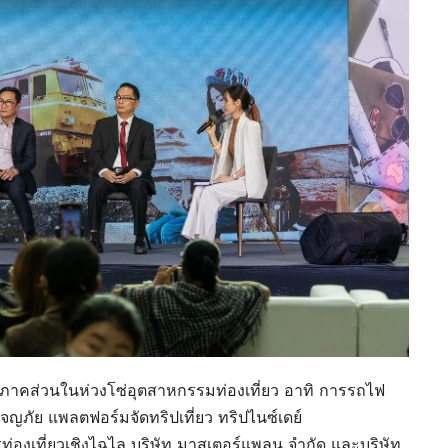
ทุกภาคส่วนในห่วงโซ่อุตสาหกรรมท่องเที่ยว อาทิ การรถไฟ
ญภัย แพลตฟอร์มจัดทริปเที่ยว ทริปไนซ์เดย์
่องเที่ยวเชิงไฉไล บริษัท มาสเตอร์แพลน จำกัด และบริษัท