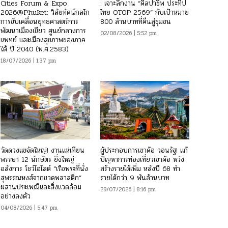
Cities Forum & Expo
: เจาะลึกงาน “ศิลปาชีพ ประทีป
2026@Phuket: วิสัยทัศน์กลไก
ไทย OTOP 2569” กับเป้าหมาย
การขับเคลื่อนยุทธศาสตร์การ
800 ล้านบาทที่คืนสู่ชุมชน
พัฒนาเมืองเขียว ศูนย์กลางการ
02/08/2026 | 5:52 pm
แพทย์ และเมืองสุขภาพของภาค
ใต้ ปี 2040 (พ.ศ.2583)
18/07/2026 | 1:37 pm
วัดดวงแขจัดใหญ่! งานแห่เทียน
ผู้ประกอบการเขาค้อ วอนรัฐ! แก้
พรรษา 12 นักษัตร ยิ่งใหญ่
ปัญหาการท่องเที่ยวเขาค้อ หวัง
อลังการ โชว์ไฮไลต์ “เรือพระที่นั่ง
สร้างรายได้เพิ่ม หลังปี 68 ทำ
สุพรรณหงส์จากขวดพลาสติก”
รายได้กว่า 9 พันล้านบาท
ผสานประเพณีและสิ่งแวดล้อม
29/07/2026 | 8:16 pm
อย่างลงตัว
04/08/2026 | 5:47 pm