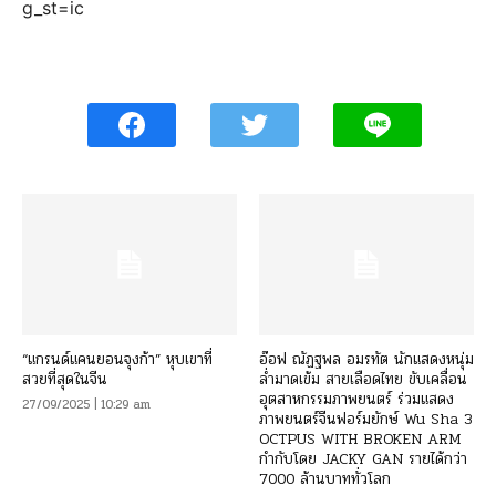
g_st=ic
“แกรนด์แคนยอนจุงก้า” หุบเขาที่
อ๊อฟ ณัฏฐพล อมรทัต นักแสดงหนุ่ม
สวยที่สุดในจีน
ล่ำมาดเข้ม สายเลือดไทย ขับเคลื่อน
อุตสาหกรรมภาพยนตร์ ร่วมแสดง
27/09/2025 | 10:29 am
ภาพยนตร์จีนฟอร์มยักษ์ Wu Sha 3
OCTPUS WITH BROKEN ARM
กำกับโดย JACKY GAN รายได้กว่า
7000 ล้านบาททั่วโลก