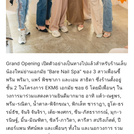
Grand Opening เปิดตัวอย่างเป็นทางไปแล้วสำหรับร้านเล็บ
น้องใหม่ย่านเอกมัย “Bare Nail Spa” ของ 3 สาวเพื่อนซี้
พริม พริมา, แพร์ พิชชาภา และเอม สาธิดา ซึ่งร้านตั้งอยู่
ชั้น 2 ในโครงการ EKM6 เอกมัย ซอย 6 โดยมีเพื่อนๆ ใน
วงการมาร่วมแสดงความยินดีมากมาย อาทิ แต้ว-ณฐพร,
พรีม-รณิดา, น้ำตาล-พิจักขณา, พิกเล็ท ชาราฎา, ยูโด-ธร
รม์ธัช, จันจิ จันจิรา, เต้ย-พงศกร, ซีน-ภัสธรากรณ์, มุก-ว
รนิษฐ์, มิ้น-มิณฑิตา, ซิลวี่-ภาวิดา, คารีสา สปริงเก็ตต์, ปี
เตอร์แพน ทัศน์พล และเพื่อนๆ ทั้งใน และนอกวงการ รวม