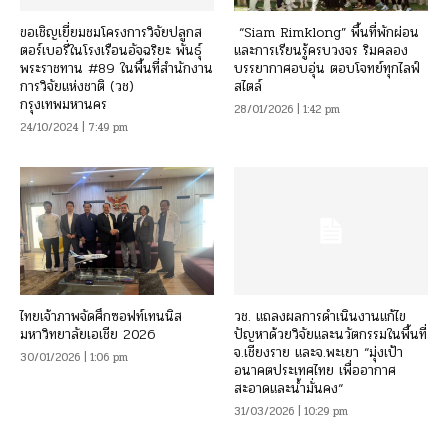
ขอเชิญเยี่ยมชมโครงการวิจัยปลูกส
“Siam Rimklong” พื้นที่พักผ่อน
ตอร์เบอรี่ในโรงเรือนอัจฉริยะ พันธุ์
และการเรียนรู้ครบวงจร ริมคลอง
พระราชทาน #89 ในพื้นที่สำนักงาน
บรรยากาศอบอุ่น ตอบโจทย์ทุกไลฟ์
การวิจัยแห่งชาติ (วช)
สไตล์
กรุงเทพมหานคร
28/01/2026 | 1:42 pm
24/10/2024 | 7:49 pm
ไทยเจ้าภาพจัดศึกซอฟท์เทนนิส
วช. แถลงผลการดำเนินงานแก้ไข
มหาวิทยาลัยเอเชีย 2026
ปัญหาด้วยวิจัยและนวัตกรรมในพื้นที่
จ.เชียงราย และจ.พะเยา “มุ่งเป้า
30/01/2026 | 1:06 pm
อนาคตประเทศไทย เพื่ออากาศ
สะอาดและน้ำมั่นคง“
31/03/2026 | 10:29 pm