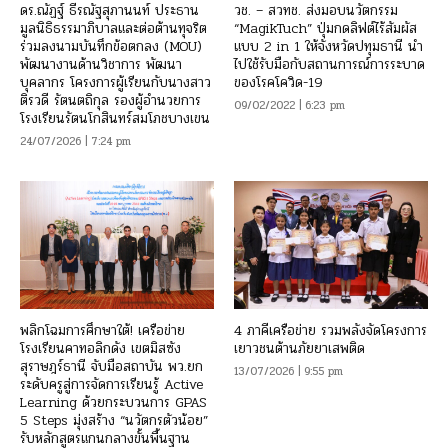
ดร.ณัฏฐ์ ธีรณัฐสุภานนท์ ประธาน
วช. – สวทช. ส่งมอบนวัตกรรม
มูลนิธิธรรมาภิบาลและต่อต้านทุจริต
“MagikTuch” ปุ่มกดลิฟต์ไร้สัมผัส
ร่วมลงนามบันทึกข้อตกลง (MOU)
แบบ 2 in 1 ให้จังหวัดปทุมธานี นำ
พัฒนางานด้านวิชาการ พัฒนา
ไปใช้รับมือกับสถานการณ์การระบาด
บุคลากร โครงการผู้เรียนกับนางสาว
ของโรคโควิด-19
ติรวดี รัตนตถิกุล รองผู้อำนวยการ
09/02/2022 | 6:23 pm
โรงเรียนรัตนโกสินทร์สมโภชบางเขน
24/07/2026 | 7:24 pm
พลิกโฉมการศึกษาใต้! เครือข่าย
4 ภาคีเครือข่าย รวมพลังจัดโครงการ
โรงเรียนคาทอลิกดัง เขตมิสซัง
เยาวชนต้านภัยยาเสพติด
สุราษฎร์ธานี จับมือสถาบัน พว.ยก
13/07/2026 | 9:55 pm
ระดับครูสู่การจัดการเรียนรู้ Active
Learning ด้วยกระบวนการ GPAS
5 Steps มุ่งสร้าง “นวัตกรตัวน้อย”
รับหลักสูตรแกนกลางขั้นพื้นฐาน