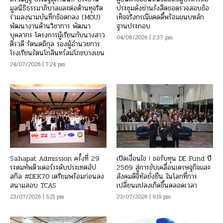
มูลนิธิธรรมาภิบาลและต่อต้านทุจริต
ประชุมดังย่านรังสิตขอตรวจสอบข้อ
ร่วมลงนามบันทึกข้อตกลง (MOU)
เท็จจริงกรณีแคดดี้พร้อมแนบหลัก
พัฒนางานด้านวิชาการ พัฒนา
ฐานประกอบ
บุคลากร โครงการผู้เรียนกับนางสาว
04/08/2026 | 2:37 pm
ติรวดี รัตนตถิกุล รองผู้อำนวยการ
โรงเรียนรัตนโกสินทร์สมโภชบางเขน
24/07/2026 | 7:24 pm
Sahapat Admission ครั้งที่ 29
เปิดเงื่อนไข ! ขอรับทุน DE Fund ปี
ระดมทัพติวเตอร์ระดับประเทศอัป
2569 สู่การขับเคลื่อนเศรษฐกิจและ
สกิล #DEK70 เตรียมพร้อมก่อนลง
สังคมดิจิทัลยั่งยืน ในโลกที่การ
สนามสอบ TCAS
เปลี่ยนแปลงเกิดขึ้นตลอดเวลา
23/07/2026 | 5:21 pm
23/07/2026 | 9:19 pm