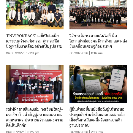
‘ENVIRONHACK’ เวทีเปิดไอเดีย
วิจัย-นวัตกรรม-เทคโนโลยี คือ
เยาวชนสร้างนวัตกรรม สู่การแก้ไข
โอกาสใหม่ของคนพิการไทย และพลัง
ปัญหาสิ่งแวดล้อมอย่างเป็นรูปธรรม
ขับเคลื่อนเศรษฐกิจประเทศ
19/08/2022 | 12:28 pm
05/08/2026 | 11:16 am
รถไฟฟ้าสายสีแดงเข้ม วงเวียนใหญ่–
ผู้ยื่นคำขอยื่นหนังสือถึงผู้บริหารหอ
มหาชัย ก้าวสำคัญสู่อนาคตคมนาคม
ประชุมดังย่านรังสิตขอตรวจสอบข้อ
สมุทรสาคร ประชาชนร่วมแสดงความ
เท็จจริงกรณีแคดดี้พร้อมแนบหลัก
คิดเห็นคึกคัก
ฐานประกอบ
06/08/2026 | 8:26 pm
04/08/2026 | 2:37 pm