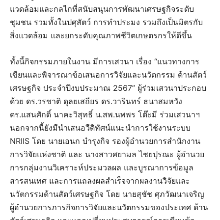
แวดล้อมและกลไกที่สนับสนุนการพัฒนาเศรษฐกิจระดับ
ชุมชน รวมทั้งในปศุสัตว์ การทำประมง รวมถึงเป็นมิตรกับ
สิ่งแวดล้อม และยกระดับคุณภาพชีวิตเกษตรกรให้ดีขึ้น
ทั้งนี้กิจกรรมภายในงาน มีการเสวนา เรื่อง “แนวทางการ
เขียนและพิจารณาข้อเสนอการวิจัยและนวัตกรรม ด้านสัตว์
เศรษฐกิจ ประจำปีงบประมาณ 2567” ผู้ร่วมเสวนาประกอบ
ด้วย ดร.วรชาติ ดุลยเสถียร ดร.วารินทร์ ธนาสมหวัง
ดร.แสนศักดิ์ นาคะวิสุทธิ์ น.สพ.นพพร โต๊ะมี ร่วมเสวนาฯ
นอกจากนี้ยังมีนำเสนอวีดิทัศน์แนะนำการใช้งานระบบ
NRIIS โดย นายเอนก บำรุงกิจ รองผู้อำนวยการสำนักงาน
การวิจัยแห่งชาติ และ นางสาวศยามล ไชยปุรณะ ผู้อำนวย
การกลุ่มงานวิเคราะห์ประมวลผล และบูรณาการข้อมูล
สารสนเทศ และการแถลงผลสำเร็จจากผลงานวิจัยและ
นวัตกรรมด้านสัตว์เศรษฐกิจ โดย นายสุชัช ศุภวัฒนาเจริญ
ผู้อำนวยการภารกิจการวิจัยและนวัตกรรมของประเทศ ด้าน