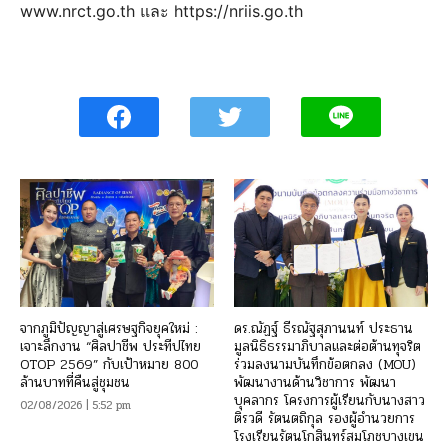
www.nrct.go.th และ https://nriis.go.th
จากภูมิปัญญาสู่เศรษฐกิจยุคใหม่ :
ดร.ณัฏฐ์ ธีรณัฐสุภานนท์ ประธาน
เจาะลึกงาน “ศิลปาชีพ ประทีปไทย
มูลนิธิธรรมาภิบาลและต่อต้านทุจริต
OTOP 2569” กับเป้าหมาย 800
ร่วมลงนามบันทึกข้อตกลง (MOU)
ล้านบาทที่คืนสู่ชุมชน
พัฒนางานด้านวิชาการ พัฒนา
บุคลากร โครงการผู้เรียนกับนางสาว
02/08/2026 | 5:52 pm
ติรวดี รัตนตถิกุล รองผู้อำนวยการ
โรงเรียนรัตนโกสินทร์สมโภชบางเขน