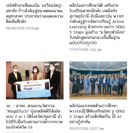
รถไฟฟ้าสายสีแดงเข้ม วงเวียนใหญ่–
พลิกโฉมการศึกษาใต้! เครือข่าย
มหาชัย ก้าวสำคัญสู่อนาคตคมนาคม
โรงเรียนคาทอลิกดัง เขตมิสซัง
สมุทรสาคร ประชาชนร่วมแสดงความ
สุราษฎร์ธานี จับมือสถาบัน พว.ยก
คิดเห็นคึกคัก
ระดับครูสู่การจัดการเรียนรู้ Active
Learning ด้วยกระบวนการ GPAS
06/08/2026 | 8:26 pm
5 Steps มุ่งสร้าง “นวัตกรตัวน้อย”
รับหลักสูตรแกนกลางขั้นพื้นฐาน
ฉบับปรับปรุง’60
27/07/2026 | 4:12 pm
วช. – สวทช. ส่งมอบนวัตกรรม
พลิกโฉมประเทศด้านการศึกษา
“MagikTuch” ปุ่มกดลิฟต์ไร้สัมผัส
พว.เร่งปฏิวัติห้องเรียนไทย ชู GPAS
แบบ 2 in 1 ให้จังหวัดปทุมธานี นำ
5 Steps สร้างเด็กคิดเป็น ใช้ AI
ไปใช้รับมือกับสถานการณ์การระบาด
อย่างรู้เท่าทัน
ของโรคโควิด-19
05/07/2026 | 12:37 pm