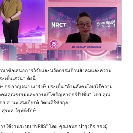
จารณาข้อเสนอการวิจัยและนวัตกรรมด้านสังคมและความ
เด็นเสวนา ดังนี้
ศษ ดร.กาญจนา เงารังษี ประเด็น “ด้านสังคมไทยไร้ความ
สังคมคุณธรรมและการแก้ไขปัญหาคอร์รัปชั่น” โดย คุณ
ศ. นพ.สมเกียรติ วัฒนศิริชัยกุล
ุรพล วิรุฬห์รักษ์
รใช้งานระบบ “NRIIS” โดย คุณเอนก บำรุงกิจ รองผู้