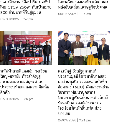
: เจาะลึกงาน “ศิลปาชีพ ประทีป
โอกาสใหม่ของคนพิการไทย และ
ไทย OTOP 2569” กับเป้าหมาย
พลังขับเคลื่อนเศรษฐกิจประเทศ
800 ล้านบาทที่คืนสู่ชุมชน
05/08/2026 | 11:16 am
02/08/2026 | 5:52 pm
รถไฟฟ้าสายสีแดงเข้ม วงเวียน
ดร.ณัฏฐ์ ธีรณัฐสุภานนท์
ใหญ่–มหาชัย ก้าวสำคัญสู่
ประธานมูลนิธิธรรมาภิบาลและ
อนาคตคมนาคมสมุทรสาคร
ต่อต้านทุจริต ร่วมลงนามบันทึก
ประชาชนร่วมแสดงความคิดเห็น
ข้อตกลง (MOU) พัฒนางานด้าน
คึกคัก
วิชาการ พัฒนาบุคลากร
โครงการผู้เรียนกับนางสาวติรวดี
06/08/2026 | 8:26 pm
รัตนตถิกุล รองผู้อำนวยการ
โรงเรียนรัตนโกสินทร์สมโภช
บางเขน
24/07/2026 | 7:24 pm