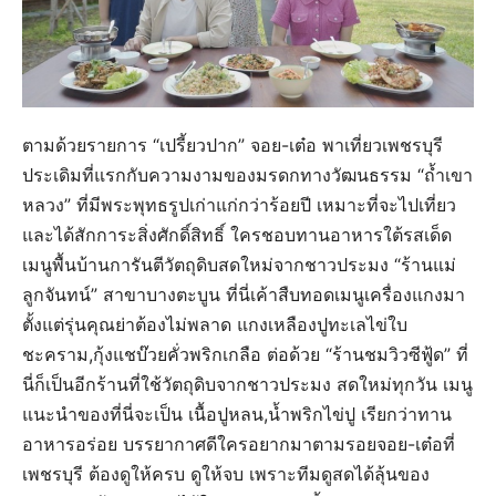
ตามด้วยรายการ “เปรี้ยวปาก” จอย-เต๋อ พาเที่ยวเพชรบุรี
ประเดิมที่แรกกับความงามของมรดกทางวัฒนธรรม “ถ้ำเขา
หลวง” ที่มีพระพุทธรูปเก่าแก่กว่าร้อยปี เหมาะที่จะไปเที่ยว
และได้สักการะสิ่งศักดิ์สิทธิ์ ใครชอบทานอาหารใต้รสเด็ด
เมนูพื้นบ้านการันตีวัตถุดิบสดใหม่จากชาวประมง “ร้านแม่
ลูกจันทน์” สาขาบางตะบูน ที่นี่เค้าสืบทอดเมนูเครื่องแกงมา
ตั้งแต่รุ่นคุณย่าต้องไม่พลาด แกงเหลืองปูทะเลไข่ใบ
ชะคราม,กุ้งแชบ๊วยคั่วพริกเกลือ ต่อด้วย “ร้านชมวิวซีฟู้ด” ที่
นี่ก็เป็นอีกร้านที่ใช้วัตถุดิบจากชาวประมง สดใหม่ทุกวัน เมนู
แนะนำของที่นี่จะเป็น เนื้อปูหลน,น้ำพริกไข่ปู เรียกว่าทาน
อาหารอร่อย บรรยากาศดีใครอยากมาตามรอยจอย-เต๋อที่
เพชรบุรี ต้องดูให้ครบ ดูให้จบ เพราะทีมดูสดได้ลุ้นของ