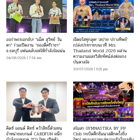
ออร่าพระเอกจับ! “แม็ค สุวิทย์ วัน
เจิดจรัสทุกลุค! ‘สปาย ปรางทิพย์’
ตา” ร่วมเปิดงาน “ของดีศรีราชา”
เปล่งประกายบนเวที Mrs.
จ.ชลบุรี แฟนคลับแห่ให้กำลังใจแน่น
Thailand World 2026 ผสาน
ความงามและวิสัยทัศน์ส่งต่อแรง
04/08/2026 | 7:54 am
บันดาลใจ
30/07/2026 | 5:01 pm
คิดซ์ แอนด์ คิทซ์ คว้าสิทธิ์ตัวแทน
สโมสร GYMNASTIKA BY PP
จำหน่ายแบรนด์ CARDFUN ผนึก
Club ระเบิดศึกยิมนาสติกครั้งยิ่ง
กำลังรุกตลาด TCG ไทย เปิดตัว
ใหญ่ หนุนเยาวชนสู่ความสำเร็จระดับ