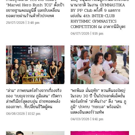
“Marvel Hero Rush TCG” ตั้งเป้า
นานาชาติ ในงาน GYMNASTIKA
ขยายฐานคอมมูนิตี้ และขับเคลื่อน
BY PP Club ครั้งที่ 9 และการ
ยอดขายผ่านร้านค้าทั่วประเทศ
แข่งขัน 4th INTER-CLUB
RHYTHMIC GYMNASTICS
29/07/2026 | 3:46 pm
COMPETITION ณ อาคารนิมิบุตร
04/07/2026 | 9:16 pm
“ล่าม” ภาพยนตร์สร้างจากเรื่องจริง
“พรพิมล มั่นฤทัย” หวนคืนจอใหญ่
ของ “เบญจวรรณ ภูมิแสน” เปิดกา
ในรอบ 30 ปี ปั้นโปรเจกต์แอ็คชั่น
ล่าพรีเมียร์สุดอบอุ่น ถ่ายทอดพลัง
ฟอร์มยักษ์ “ล่าคืนร่าง” ดึง “เคน ภู
ของภาษา…ที่เปลี่ยนชีวิตผู้คน
ภูมิ” ประกบ “กชเบล” พร้อมนัก
แสดงอินเตอร์ร่วมทัพ
06/08/2026 | 10:12 pm
04/03/2026 | 9:41 pm