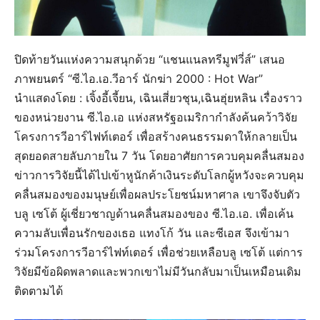
ปิดท้ายวันแห่งความสนุกด้วย “แชนแนลทรีมูฟวี่ส์” เสนอ
ภาพยนตร์ “ซี.ไอ.เอ.วีอาร์ นักฆ่า 2000 : Hot War”
นำแสดงโดย : เจิ้งอี้เจี้ยน, เฉินเสี่ยวชุน,เฉินฮุ่ยหลิน เรื่องราว
ของหน่วยงาน ซี.ไอ.เอ แห่งสหรัฐอเมริกากำลังค้นคว้าวิจัย
โครงการวีอาร์ไฟท์เตอร์ เพื่อสร้างคนธรรมดาให้กลายเป็น
สุดยอดสายลับภายใน 7 วัน โดยอาศัยการควบคุมคลื่นสมอง
ข่าวการวิจัยนี้ได้ไปเข้าหูนักค้าเงินระดับโลกผู้หวังจะควบคุม
คลื่นสมองของมนุษย์เพื่อผลประโยชน์มหาศาล เขาจึงจับตัว
บลู เซโต้ ผู้เชี่ยวชาญด้านคลื่นสมองของ ซี.ไอ.เอ. เพื่อเค้น
ความลับเพื่อนรักของเธอ แทงโก้ วัน และซีเอส จึงเข้ามา
ร่วมโครงการวีอาร์ไฟท์เตอร์ เพื่อช่วยเหลือบลู เซโต้ แต่การ
วิจัยมีข้อผิดพลาดและพวกเขาไม่มีวันกลับมาเป็นเหมือนเดิม
ติดตามได้