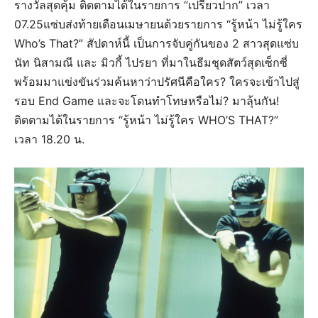
รางวัลสุดคุ้ม ติดตามได้ในรายการ “เปรี้ยวปาก” เวลา
07.25แซ่บส่งท้ายเดือนเมษายนด้วยรายการ “รู้หน้า ไม่รู้ใคร
Who’s That?” สัปดาห์นี้ เป็นการจับคู่กันของ 2 สาวสุดแซ่บ
นัท นิสามณี และ มิวกี้ ไปรยา ที่มาในธีมชุดสัตว์สุดเซ็กซี่
พร้อมมาแข่งขันร่วมค้นหาว่าปรัศนีคือใคร? ใครจะเข้าไปสู่
รอบ End Game และจะโดนทำโทษหรือไม่? มาลุ้นกัน!
ติดตามได้ในรายการ “รู้หน้า ไม่รู้ใคร WHO’S THAT?”
เวลา 18.20 น.