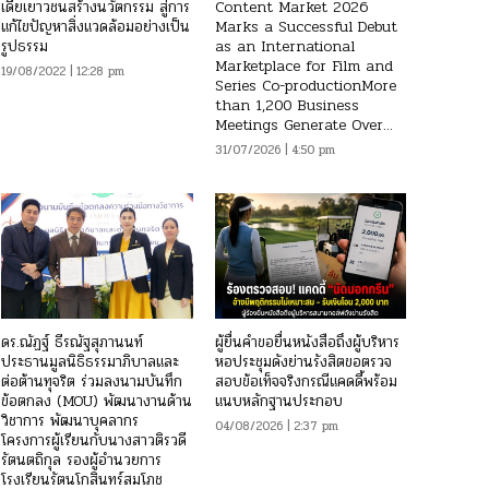
เดียเยาวชนสร้างนวัตกรรม สู่การ
Content Market 2026
แก้ไขปัญหาสิ่งแวดล้อมอย่างเป็น
Marks a Successful Debut
รูปธรรม
as an International
Marketplace for Film and
19/08/2022 | 12:28 pm
Series Co-productionMore
than 1,200 Business
Meetings Generate Over...
31/07/2026 | 4:50 pm
ดร.ณัฏฐ์ ธีรณัฐสุภานนท์
ผู้ยื่นคำขอยื่นหนังสือถึงผู้บริหาร
ประธานมูลนิธิธรรมาภิบาลและ
หอประชุมดังย่านรังสิตขอตรวจ
ต่อต้านทุจริต ร่วมลงนามบันทึก
สอบข้อเท็จจริงกรณีแคดดี้พร้อม
ข้อตกลง (MOU) พัฒนางานด้าน
แนบหลักฐานประกอบ
วิชาการ พัฒนาบุคลากร
04/08/2026 | 2:37 pm
โครงการผู้เรียนกับนางสาวติรวดี
รัตนตถิกุล รองผู้อำนวยการ
โรงเรียนรัตนโกสินทร์สมโภช