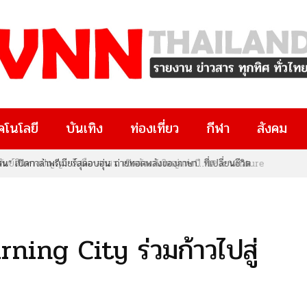
คโนโลยี
บันเทิง
ท่องเที่ยว
กีฬา
สังคม
ทรัพย์สินทางปัญญา จับมือ สกสว. เปิดตัวงานใหญ่แห่งปี “IP x Venture
งๆ มีงานวิจัยอยู่ในมือ หรือกำลังมองหาโอกาสทางธุรกิจและนวัตกรรม
ยที่คุณไม่ควรพลาด!
rning City ร่วมก้าวไปสู่