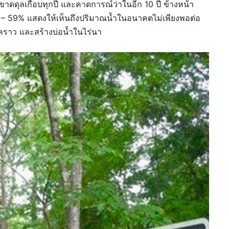
์ขาดดุลเกือบทุกปี และคาดการณ์ว่าในอีก 10 ปี ข้างหน้า
5 – 59% แสดงให้เห็นถึงปริมาณน้ำในอนาคตไม่เพียงพอต่อ
ราว และสร้างบ่อน้ำในไร่นา