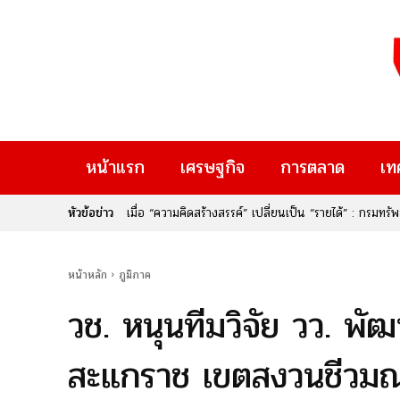
หน้าแรก
เศรษฐกิจ
การตลาด
เท
หัวข้อข่าว
เมื่อ “ความคิดสร้างสรรค์” เปลี่ยนเป็น “รายได้” : กรม
Rise Thailand 2026” หากคุณเป็นคนหนึ่งที่มีไอเดียเจ๋
ใหม่ๆ ที่จะมาเปลี่ยนอนาคต นี่คือก้าวสำคัญของประเทศไท
หน้าหลัก
ภูมิภาค
วช. หนุนทีมวิจัย วว. พัฒ
สะแกราช เขตสงวนชีวมณ