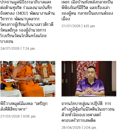
ประธานมูลนิธิธรรมาภิบาลและ
เพชร เมื่อบ้านทั้งหลังกลายเป็น
ต่อต้านทุจริต ร่วมลงนามบันทึก
พิพิธภัณฑ์มีชีวิต และเรื่องเล่า
ข้อตกลง (MOU) พัฒนางานด้าน
ของผู้คน กลายเป็นแบรนด์ของ
วิชาการ พัฒนาบุคลากร
เมือง
โครงการผู้เรียนกับนางสาวติรวดี
17/07/2026 | 4:15 pm
รัตนตถิกุล รองผู้อำนวยการ
โรงเรียนรัตนโกสินทร์สมโภช
บางเขน
24/07/2026 | 7:24 pm
พิธีวางหมุดไม้มงคล “เตปิฎก
จากนโยบายสู่แนวปฏิบัติ: การ
สังคีติสิทธาคาร”
สร้างภูมิคุ้มกันนิโคตินในเยาวชน
ด้วยหัวใจของเวชศาสตร์
27/03/2026 | 9:08 pm
ครอบครัวการเสพติด
28/04/2026 | 2:04 pm