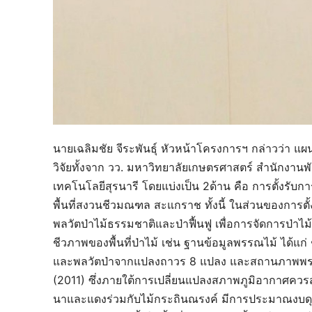
นายเฉลิมชัย จีระพันธุ์ หัวหน้าโครงการฯ กล่าวว่า แผน
วิจัยทั้งจาก วว. มหาวิทยาลัยเกษตรศาสตร์ สำนักง
เทคโนโลยีสุรนารี โดยแบ่งเป็น 2ด้าน คือ การตั้งร
พื้นที่สงวนชีวมณฑล สะแกราช ทั้งนี้ ในส่วนของการตั
พลวัตป่าไม้ธรรมชาติและป่าฟื้นฟู เพื่อการจัดการป่าไม้
ชีวภาพของพื้นที่ป่าไม้ เช่น ฐานข้อมูลพรรณไม้ ได้
และพลวัตป่าจากแปลงถาวร 8 แปลง และสถานภาพพรร
(2011) ซึ่งภายใต้การเปลี่ยนแปลงสภาพภูมิอากาศควรส่
นาและแดงร่วมกับไม้กระถินณรงค์ มีการประมาณงบดุลน