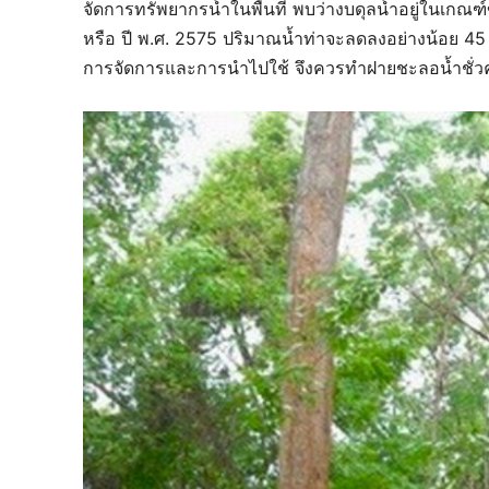
จัดการทรัพยากรน้ำในพื้นที่ พบว่างบดุลน้ำอยู่ในเกณฑ
หรือ ปี พ.ศ. 2575 ปริมาณน้ำท่าจะลดลงอย่างน้อย 4
การจัดการและการนำไปใช้ จึงควรทำฝายชะลอน้ำชั่วค