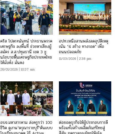
คริส โปตระนันทน์ ประธานพรรค
อปท.เหนือสานพลังลดอุบัติเหตุ
เศรษฐกิจ ลงพื้นที่ ช่วยหาเสียงผู้
เน้น “4 สร้าง ทางรอด” เพื่อ
สมัคร ส.ส.ปทุมธานี เขต 3 ชู
ถนนปลอดภัย
นโยบายฟื้นเศรษฐกิจประเทศไทย
11/03/2026 | 2:38 pm
ให้มั่งคั่ง มั่นคง
26/01/2026 | 10:37 am
อบจ.มหาสารคาม ส่งครูกว่า 100
ต่อยอดธุรกิจให้ผู้ประกอบการดี
ชีวิต ดูงาน“ดรุณาราชบุรี”ต้นแบบ
พร้อมทั้งสร้างผลิตภัณฑ์ไทยสู่
โรงเรียนอนาคต ใช้ Active
สีสัน ฤดูกาลของไทยให้ฉไล