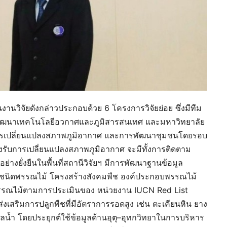
งานวิจัยดังกล่าวประกอบด้วย 6 โครงการวิจัยย่อย ซึ่งมีทีม
านพัฒนาเทคโนโลยีอวกาศและภูมิสารสนเทศ และมหาวิทยาลัย
ับการเปลี่ยนแปลงสภาพภูมิอากาศ และการพัฒนาชุมชนโดยรอบ
้งรับการเปลี่ยนแปลงสภาพภูมิอากาศ จะมีทั้งการติดตาม
อย่างยั่งยืนในพื้นที่สถานีวิจัยฯ มีการพัฒนาฐานข้อมูล
แก่ ชนิดพรรณไม้ โครงสร้างสังคมพืช องค์ประกอบพรรณไม้
ณไม้ตามการประเมินของ หน่วยงาน IUCN Red List
งเสริมการปลูกพืชที่มีอัตราการรอดสูง เช่น ตะเคียนหิน ยาง
้ำ โดยประยุกต์ใช้ข้อมูลด้านอุตุ–อุทกวิทยาในการบริหาร